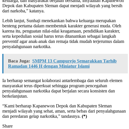
keluarga, dan masyarakat berjalan bersama, insyaallah Kapanewon
Depok dan Kabupaten Sleman dapat menjadi wilayah yang bersih
dari narkoba,” katanya.
Lebih lanjut, Sunhaji menekankan bahwa keluarga merupakan
benteng pertama dalam membentuk karakter generasi muda. Oleh
karena itu, penguatan nilai-nilai keagamaan, pendidikan karakter,
serta kepedulian sosial harus terus ditanamkan sebagai langkah
preventif agar anak-anak dan remaja tidak mudah terjerumus dalam
penyalahgunaan narkotika.
Baca Juga:
SMPM 13 Campurejo Semarakkan Tarhib
Ramadan 1446 H dengan Miniatur Islami
Ia berharap semangat kolaborasi antarlembaga dan seluruh elemen
masyarakat terus diperkuat sehingga program pencegahan
penyalahgunaan narkotika dapat berjalan secara konsisten dan
berkelanjutan.
“Kami berharap Kapanewon Depok dan Kabupaten Sleman
menjadi wilayah yang sehat, aman, serta bebas dari penyalahgunaan
dan peredaran gelap narkotika,” tandasnya.
(*)
Share