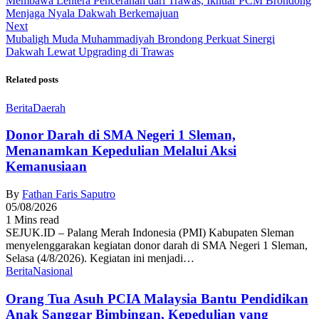
Membawa Lentera Pencerahan dari Trawas, Ikhtiar PCM Brondong
Menjaga Nyala Dakwah Berkemajuan
Next
Mubaligh Muda Muhammadiyah Brondong Perkuat Sinergi
Dakwah Lewat Upgrading di Trawas
Related posts
Berita
Daerah
Donor Darah di SMA Negeri 1 Sleman,
Menanamkan Kepedulian Melalui Aksi
Kemanusiaan
By
Fathan Faris Saputro
05/08/2026
1 Mins read
SEJUK.ID – Palang Merah Indonesia (PMI) Kabupaten Sleman
menyelenggarakan kegiatan donor darah di SMA Negeri 1 Sleman,
Selasa (4/8/2026). Kegiatan ini menjadi…
Berita
Nasional
Orang Tua Asuh PCIA Malaysia Bantu Pendidikan
Anak Sanggar Bimbingan, Kepedulian yang