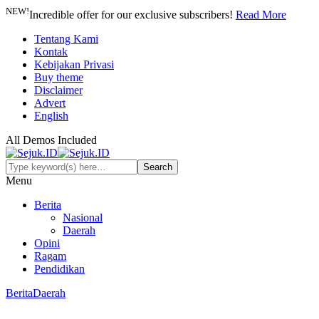
NEW!
Incredible offer for our exclusive subscribers!
Read More
Tentang Kami
Kontak
Kebijakan Privasi
Buy theme
Disclaimer
Advert
English
All Demos Included
Menu
Berita
Nasional
Daerah
Opini
Ragam
Pendidikan
Berita
Daerah