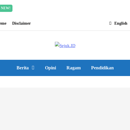
Incredible offer for our exclusive subscribers!
Read Mor
NEW!
heme
Disclaimer
English
Berita
Opini
Ragam
Pendidikan