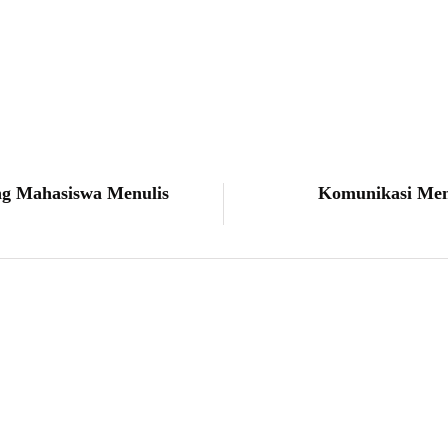
Faris Saputro
g Mahasiswa Menulis
Komunikasi Men