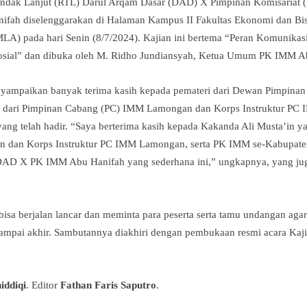
ndak Lanjut (RTL) Darul Arqam Dasar (DAD) X Pimpinan Komisariat 
ah diselenggarakan di Halaman Kampus II Fakultas Ekonomi dan Bisn
 pada hari Senin (8/7/2024). Kajian ini bertema “Peran Komunikasi
 Sosial” dan dibuka oleh M. Ridho Jundiansyah, Ketua Umum PK IMM A
ampaikan banyak terima kasih kepada pemateri dari Dewan Pimpinan 
a dari Pimpinan Cabang (PC) IMM Lamongan dan Korps Instruktur PC 
g telah hadir. “Saya berterima kasih kepada Kakanda Ali Musta’in ya
dan Korps Instruktur PC IMM Lamongan, serta PK IMM se-Kabupaten
DAD X PK IMM Abu Hanifah yang sederhana ini,” ungkapnya, yang j
i bisa berjalan lancar dan meminta para peserta serta tamu undangan ag
 sampai akhir. Sambutannya diakhiri dengan pembukaan resmi acara 
iddiqi
. Editor
Fathan Faris Saputro
.