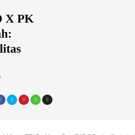
D X PK
h:
itas
d