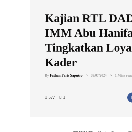
Kajian RTL DA
IMM Abu Hanifa
Tingkatkan Loyal
Kader
By
Fathan Faris Saputro
09/07/2024
1 Mins rea
577
1