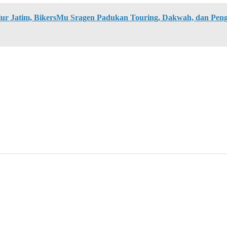
ur Jatim, BikersMu Sragen Padukan Touring, Dakwah, dan Pen