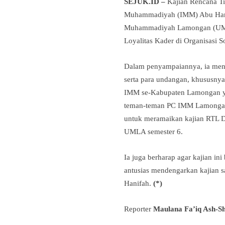
SEJUK.ID –
Kajian Rencana Ti
Muhammadiyah (IMM) Abu Hanif
Muhammadiyah Lamongan (UMLA)
Loyalitas Kader di Organisasi
Dalam penyampaiannya, ia meny
serta para undangan, khususny
IMM se-Kabupaten Lamongan yan
teman-teman PC IMM Lamongan 
untuk meramaikan kajian RTL 
UMLA semester 6.
Ia juga berharap agar kajian in
antusias mendengarkan kajian
Hanifah.
(*)
Reporter
Maulana Fa’iq Ash-Sh