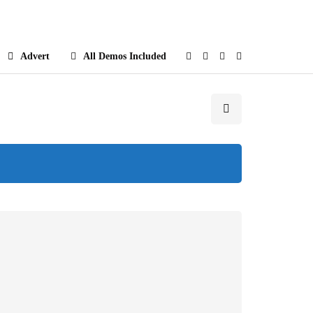
e
Advert
All Demos Included