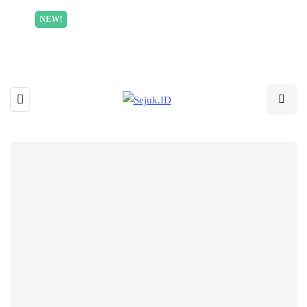
Incredible offer for our exclusive subscribers!
NEW!
Read More