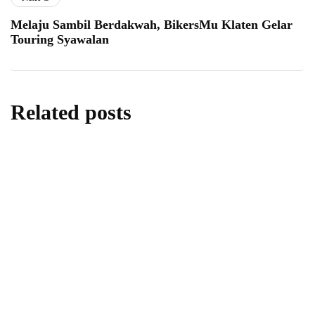
Melaju Sambil Berdakwah, BikersMu Klaten Gelar
Touring Syawalan
Related posts
berita
nasional
Pengusaha Muhammadiyah Konsolidasikan
Ekosistem Bisnis untuk Dorong
Industrialisasi Indonesia