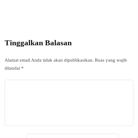
Add some text to explain benefits of
subscripton on your services.
Tinggalkan Balasan
Alamat email Anda tidak akan dipublikasikan.
Ruas yang wajib
ditandai
*