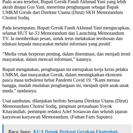
Pada acara tersebut, Bupati Gresik Fandi Akhmad Yani yang lebih
akrab disapa Gus Yani, menerima penghargaan sebagai Bapak
UMKM Gresik dari Direktur Utama (Dirut) SKH Memorandum
Choirul Sodiq.
Pada kesempatan, Bupati Gresik Fandi Akhmad Yani mengucapkan,
selamat HUT ke-53 Memorandum dan Launching Memorandum
TV. Ia memberikan pesan, untuk terus melakukan terobosan dan
edukasi kepada masyarakat melalui informasi yang positif.
“Media cetak berperan penting, dalam diseminasi, dan menjadi trend
masyarakat, dalam mencari informasi,” katanya.
Bupati mengatakan, penghargaan ini merupakan kerja keras pelaku
UMKM, dan masyarakat Gresik, dalam meningkatkan ekonomi
pasca masa turbulensi hebat Pandemi Covid 19. “Kami merasa
bangga, mudah mudahan penghargaan ini, menjadi spirit anak-anak
muda,” tandasnya.
Usai sambutan, dilanjukan berfoto bersama Direktur Utama (Dirut)
Memorandum Choirul Sodiq, pimpinan perusahaan Yoyok
Khayatullah, pemimpin redaksi Arief Sosiawan dan seluruh jajaran
karyawan karyawati Memorandum. (Fathan Faris Saputro)
Baca Juga:
KUA Depok Perkuat Gerakan Ekoteologi,