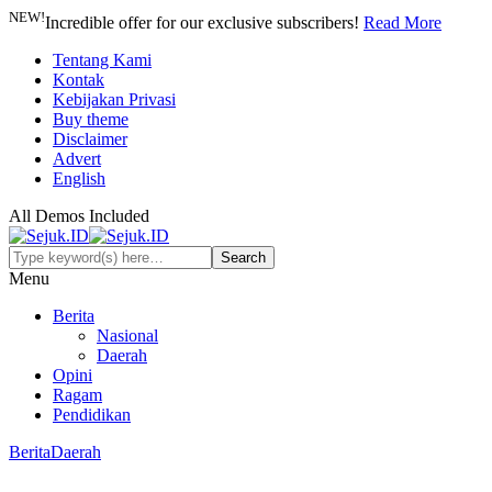
NEW!
Incredible offer for our exclusive subscribers!
Read More
Tentang Kami
Kontak
Kebijakan Privasi
Buy theme
Disclaimer
Advert
English
All Demos Included
Menu
Berita
Nasional
Daerah
Opini
Ragam
Pendidikan
Berita
Daerah