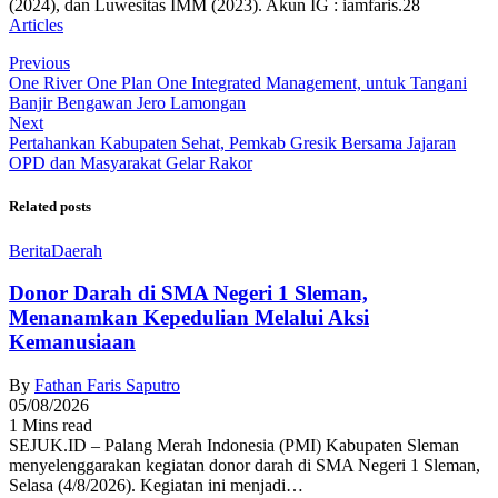
(2024), dan Luwesitas IMM (2023). Akun IG : iamfaris.28
Articles
Previous
One River One Plan One Integrated Management, untuk Tangani
Banjir Bengawan Jero Lamongan
Next
Pertahankan Kabupaten Sehat, Pemkab Gresik Bersama Jajaran
OPD dan Masyarakat Gelar Rakor
Related posts
Berita
Daerah
Donor Darah di SMA Negeri 1 Sleman,
Menanamkan Kepedulian Melalui Aksi
Kemanusiaan
By
Fathan Faris Saputro
05/08/2026
1 Mins read
SEJUK.ID – Palang Merah Indonesia (PMI) Kabupaten Sleman
menyelenggarakan kegiatan donor darah di SMA Negeri 1 Sleman,
Selasa (4/8/2026). Kegiatan ini menjadi…