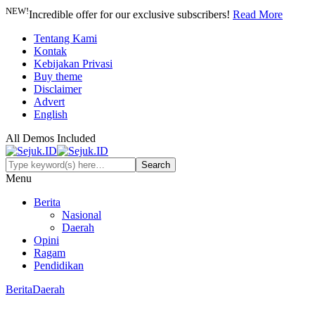
NEW!
Incredible offer for our exclusive subscribers!
Read More
Tentang Kami
Kontak
Kebijakan Privasi
Buy theme
Disclaimer
Advert
English
All Demos Included
Menu
Berita
Nasional
Daerah
Opini
Ragam
Pendidikan
Berita
Daerah