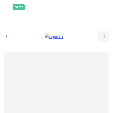
Incredible offer for our exclusive subscribers!
NEW!
Read More