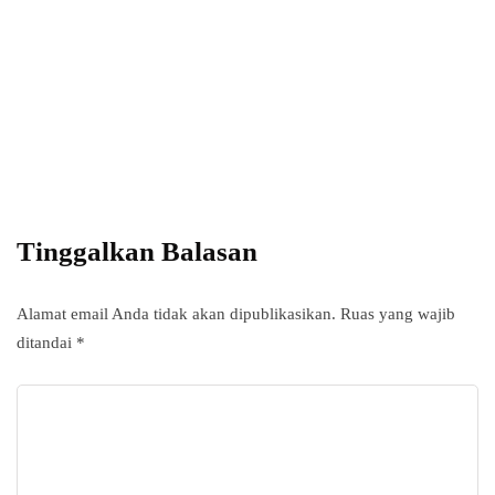
Power your team
with InHype
Add some text to explain benefits of
subscripton on your services.
Tinggalkan Balasan
Alamat email Anda tidak akan dipublikasikan.
Ruas yang wajib
ditandai
*