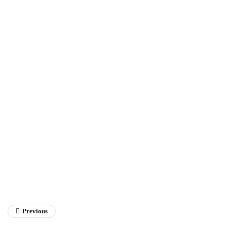
Fathan Faris Saputro
Previous