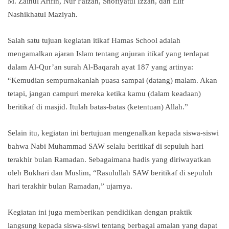
M. Zainul Arifin, Nur Faizah, Shofiyatul Izzah, dan Elif
Nashikhatul Maziyah.
Salah satu tujuan kegiatan itikaf Hamas School adalah
mengamalkan ajaran Islam tentang anjuran itikaf yang terdapat
dalam Al-Qur’an surah Al-Baqarah ayat 187 yang artinya:
“Kemudian sempurnakanlah puasa sampai (datang) malam. Akan
tetapi, jangan campuri mereka ketika kamu (dalam keadaan)
beritikaf di masjid. Itulah batas-batas (ketentuan) Allah.”
Selain itu, kegiatan ini bertujuan mengenalkan kepada siswa-siswi
bahwa Nabi Muhammad SAW selalu beritikaf di sepuluh hari
terakhir bulan Ramadan. Sebagaimana hadis yang diriwayatkan
oleh Bukhari dan Muslim, “Rasulullah SAW beritikaf di sepuluh
hari terakhir bulan Ramadan,” ujarnya.
Kegiatan ini juga memberikan pendidikan dengan praktik
langsung kepada siswa-siswi tentang berbagai amalan yang dapat