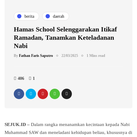
berita
daerah
Hamas School Selenggarakan Itikaf
Ramadan, Tanamkan Keteladanan
Nabi
By
Fathan Faris Saputro
22/03/2025
1 Mins read
406
1
SEJUK.ID –
Dalam rangka menanamkan kecintaan kepada Nabi
Muhammad SAW dan meneladani kehidupan beliau, khususnya di