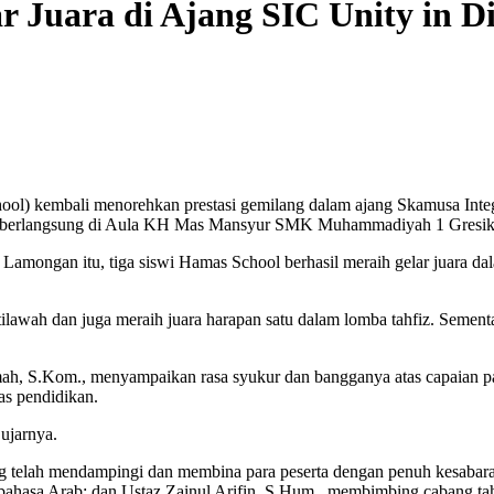
 Juara di Ajang SIC Unity in Di
 kembali menorehkan prestasi gemilang dalam ajang Skamusa Integr
 berlangsung di Aula KH Mas Mansyur SMK Muhammadiyah 1 Gresik p
Lamongan itu, tiga siswi Hamas School berhasil meraih gelar juara dal
awah dan juga meraih juara harapan satu dalam lomba tahfiz. Sementa
.Kom., menyampaikan rasa syukur dan bangganya atas capaian para s
as pendidikan.
 ujarnya.
g telah mendampingi dan membina para peserta dengan penuh kesabara
bahasa Arab; dan Ustaz Zainul Arifin, S.Hum., membimbing cabang tah