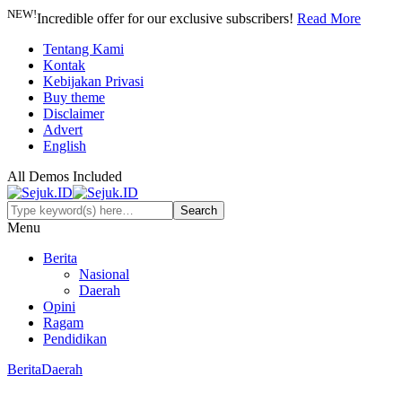
NEW!
Incredible offer for our exclusive subscribers!
Read More
Tentang Kami
Kontak
Kebijakan Privasi
Buy theme
Disclaimer
Advert
English
All Demos Included
Menu
Berita
Nasional
Daerah
Opini
Ragam
Pendidikan
Berita
Daerah