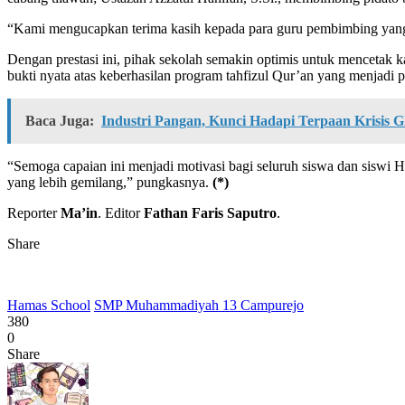
“Kami mengucapkan terima kasih kepada para guru pembimbing yang
Dengan prestasi ini, pihak sekolah semakin optimis untuk mencetak 
bukti nyata atas keberhasilan program tahfizul Qur’an yang menjad
Baca Juga:
Industri Pangan, Kunci Hadapi Terpaan Krisis 
“Semoga capaian ini menjadi motivasi bagi seluruh siswa dan siswi
yang lebih gemilang,” pungkasnya.
(*)
Reporter
Ma’in
. Editor
Fathan Faris Saputro
.
Share
Hamas School
SMP Muhammadiyah 13 Campurejo
380
0
Share