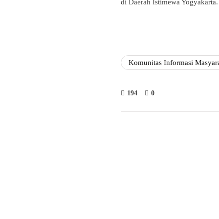
di Daerah Istimewa Yogyakarta
Komunitas Informasi Masyar
194
0
Fathan 