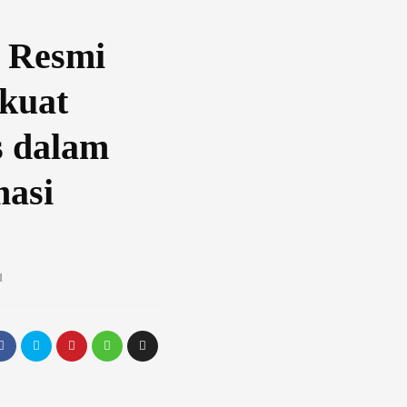
 Resmi
kuat
s dalam
masi
d