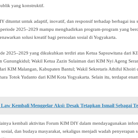
ublik yang konstruktif.
 dituntut untuk adaptif, inovatif, dan responsif terhadap berbagai isu
an periode 2025–2029 mampu menghadirkan program-program yang ber
enawarkan solusi kreatif bagi persoalan sosial di Yogyakarta.
de 2025–2029 yang dikukuhkan terdiri atas Ketua Sapsuwitana dari
n Gunungkidul; Wakil Ketua Zazin Sulaiman dari KIM Nyi Ageng Ser
i dari KIM Malangan, Kabupaten Bantul; Wakil Sekretaris Athiful Khoir
ara Totok Yudanto dari KIM Kota Yogyakarta. Selain itu, terdapat en
 Law Kembali Menggelar Aksi: Desak Tetapkan Ismail Sebagai T
lainya kembali aktivitas Forum KIM DIY dalam mendayagunakan infor
sosial, dan budaya masyarakat, sekaligus menjadi wadah penyerapan se