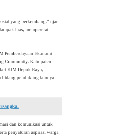
 sosial yang berkembang,” ujar
dampak luas, mempererat
 KIM Pemberdayaan Ekonomi
ang Community, Kabupaten
i dari KIM Depok Raya,
am bidang pendukung lainnya
ersangka.
masi dan komunikasi untuk
rta penyaluran aspirasi warga