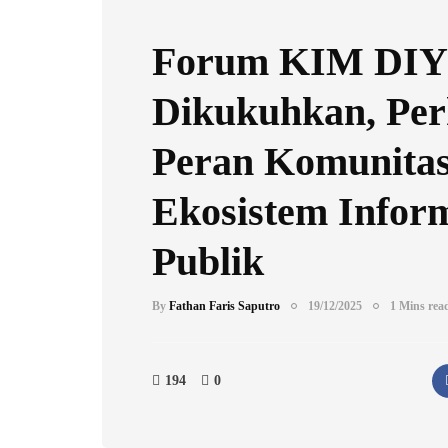
Forum KIM DIY
Dikukuhkan, Per
Peran Komunita
Ekosistem Infor
Publik
By
Fathan Faris Saputro
19/12/2025
1 Mins rea
194
0