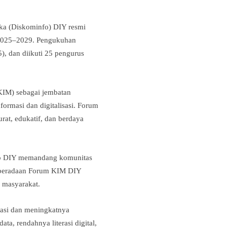
ka (Diskominfo) DIY resmi
2025–2029. Pengukuhan
, dan diikuti 25 pengurus
KIM) sebagai jembatan
ormasi dan digitalisasi. Forum
at, edukatif, dan berdaya
nfo DIY memandang komunitas
 Keberadaan Forum KIM DIY
n masyarakat.
masi dan meningkatnya
ta, rendahnya literasi digital,