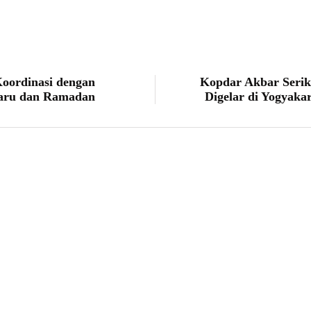
oordinasi dengan
Kopdar Akbar Seri
aru dan Ramadan
Digelar di Yogyak
berita
daerah
Donor Darah di SMA Negeri 1 Sleman, 