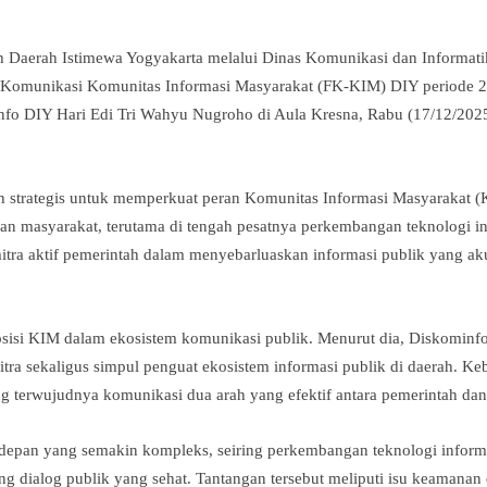
 Daerah Istimewa Yogyakarta melalui Dinas Komunikasi dan Informati
Komunikasi Komunitas Informasi Masyarakat (FK-KIM) DIY periode 
fo DIY Hari Edi Tri Wahyu Nugroho di Aula Kresna, Rabu (17/12/2025)
h strategis untuk memperkuat peran Komunitas Informasi Masyarakat (
an masyarakat, terutama di tengah pesatnya perkembangan teknologi inf
ra aktif pemerintah dalam menyebarluaskan informasi publik yang akur
sisi KIM dalam ekosistem komunikasi publik. Menurut dia, Diskomi
itra sekaligus simpul penguat ekosistem informasi publik di daerah.
ong terwujudnya komunikasi dua arah yang efektif antara pemerintah da
e depan yang semakin kompleks, seiring perkembangan teknologi infor
 dialog publik yang sehat. Tantangan tersebut meliputi isu keamanan da