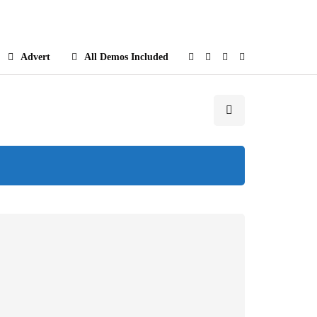
e
Advert
All Demos Included