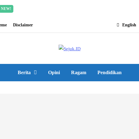
Incredible offer for our exclusive subscribers!
Read Mor
NEW!
heme
Disclaimer
English
Berita
Opini
Ragam
Pendidikan