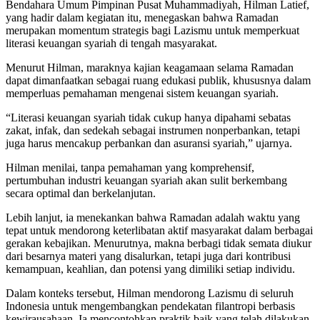
Bendahara Umum Pimpinan Pusat Muhammadiyah, Hilman Latief,
yang hadir dalam kegiatan itu, menegaskan bahwa Ramadan
merupakan momentum strategis bagi Lazismu untuk memperkuat
literasi keuangan syariah di tengah masyarakat.
Menurut Hilman, maraknya kajian keagamaan selama Ramadan
dapat dimanfaatkan sebagai ruang edukasi publik, khususnya dalam
memperluas pemahaman mengenai sistem keuangan syariah.
“Literasi keuangan syariah tidak cukup hanya dipahami sebatas
zakat, infak, dan sedekah sebagai instrumen nonperbankan, tetapi
juga harus mencakup perbankan dan asuransi syariah,” ujarnya.
Hilman menilai, tanpa pemahaman yang komprehensif,
pertumbuhan industri keuangan syariah akan sulit berkembang
secara optimal dan berkelanjutan.
Lebih lanjut, ia menekankan bahwa Ramadan adalah waktu yang
tepat untuk mendorong keterlibatan aktif masyarakat dalam berbagai
gerakan kebajikan. Menurutnya, makna berbagi tidak semata diukur
dari besarnya materi yang disalurkan, tetapi juga dari kontribusi
kemampuan, keahlian, dan potensi yang dimiliki setiap individu.
Dalam konteks tersebut, Hilman mendorong Lazismu di seluruh
Indonesia untuk mengembangkan pendekatan filantropi berbasis
kewirausahaan. Ia mencontohkan praktik baik yang telah dilakukan