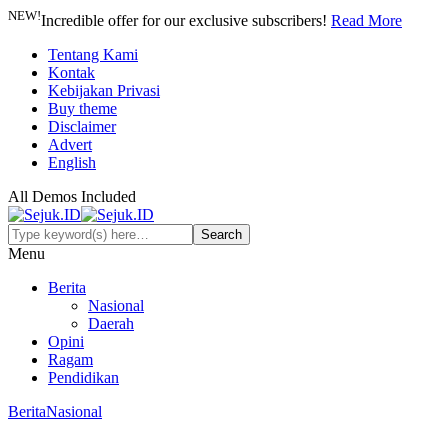
NEW!
Incredible offer for our exclusive subscribers!
Read More
Tentang Kami
Kontak
Kebijakan Privasi
Buy theme
Disclaimer
Advert
English
All Demos Included
Menu
Berita
Nasional
Daerah
Opini
Ragam
Pendidikan
Berita
Nasional