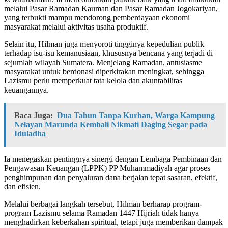
melalui Pasar Ramadan Kauman dan Pasar Ramadan Jogokariyan,
yang terbukti mampu mendorong pemberdayaan ekonomi
masyarakat melalui aktivitas usaha produktif.
Selain itu, Hilman juga menyoroti tingginya kepedulian publik
terhadap isu-isu kemanusiaan, khususnya bencana yang terjadi di
sejumlah wilayah Sumatera. Menjelang Ramadan, antusiasme
masyarakat untuk berdonasi diperkirakan meningkat, sehingga
Lazismu perlu memperkuat tata kelola dan akuntabilitas
keuangannya.
Baca Juga:
Dua Tahun Tanpa Kurban, Warga Kampung
Nelayan Marunda Kembali Nikmati Daging Segar pada
Iduladha
Ia menegaskan pentingnya sinergi dengan Lembaga Pembinaan dan
Pengawasan Keuangan (LPPK) PP Muhammadiyah agar proses
penghimpunan dan penyaluran dana berjalan tepat sasaran, efektif,
dan efisien.
Melalui berbagai langkah tersebut, Hilman berharap program-
program Lazismu selama Ramadan 1447 Hijriah tidak hanya
menghadirkan keberkahan spiritual, tetapi juga memberikan dampak