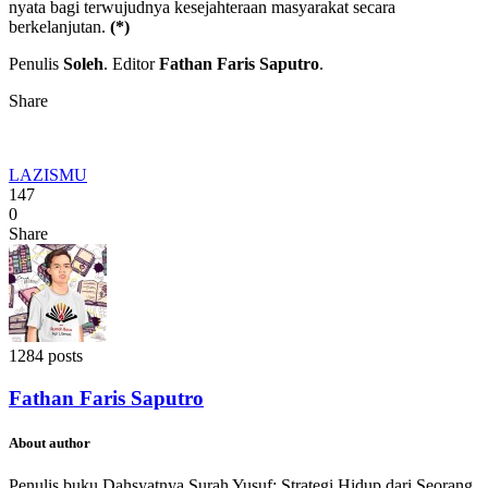
nyata bagi terwujudnya kesejahteraan masyarakat secara
berkelanjutan.
(*)
Penulis
Soleh
. Editor
Fathan Faris Saputro
.
Share
LAZISMU
147
0
Share
1284 posts
Fathan Faris Saputro
About author
Penulis buku Dahsyatnya Surah Yusuf: Strategi Hidup dari Seorang