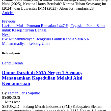
Nabi (2025), Kenapa Harus Berubah? Karena Tuhan Sesayang Itu
(2024), dan Luwesitas IMM (2023). Akun IG : iamfaris.28
Articles
Previous
Lazismu Mulai Program Ramadan 1447 H, Tegaskan Peran Zakat
untuk Kesejahteraan Bangsa
Next
PW Muhammadiyah Bengkulu Lantik Kepala SMKS 6
Muhammadiyah Lebong Utara
Related posts
Berita
Daerah
Donor Darah di SMA Negeri 1 Sleman,
Menanamkan Kepedulian Melalui Aksi
Kemanusiaan
By
Fathan Faris Saputro
05/08/2026
1 Mins read
SEJUK.ID – Palang Merah Indonesia (PMI) Kabupaten Sleman
menyelenggarakan kegiatan donor darah di SMA Negeri 1 Sleman,