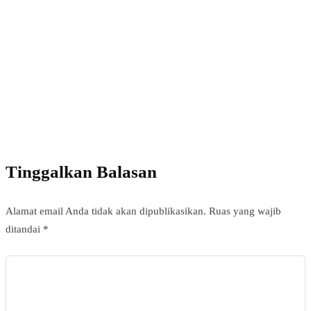
with InHype
Add some text to explain benefits of subscripton
on your services.
Tinggalkan Balasan
Alamat email Anda tidak akan dipublikasikan.
Ruas yang wajib
ditandai
*