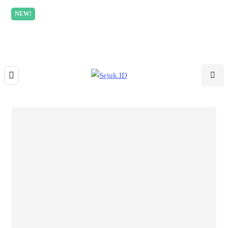
NEW!
Incredible offer for our exclusive subscribers!
Read
More