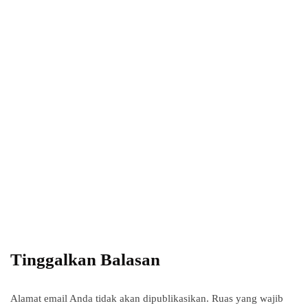
Power your team
with InHype
Add some text to explain benefits of
subscripton on your services.
Tinggalkan Balasan
Alamat email Anda tidak akan dipublikasikan.
Ruas yang wajib