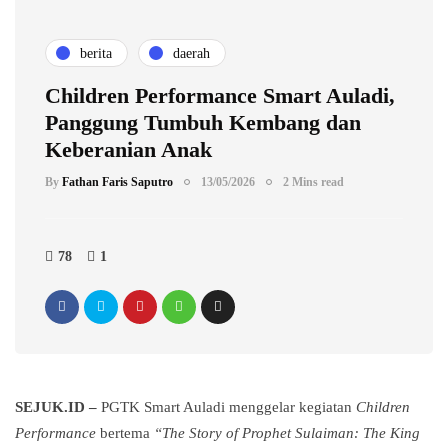
berita
daerah
Children Performance Smart Auladi,
Panggung Tumbuh Kembang dan
Keberanian Anak
By
Fathan Faris Saputro
13/05/2026
2 Mins read
78
1
SEJUK.ID –
PGTK Smart Auladi menggelar kegiatan
Children
Performance
bertema
“The Story of Prophet Sulaiman: The King