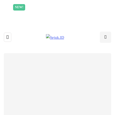
Incredible offer for our exclusive subscribers!
NEW!
Read More