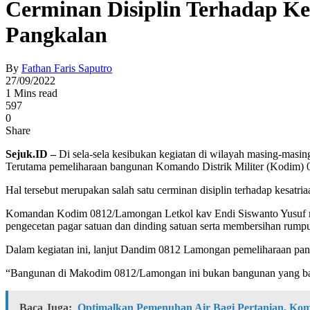
Cerminan Disiplin Terhadap K
Pangkalan
By
Fathan Faris Saputro
27/09/2022
1 Mins read
597
0
Share
Sejuk.ID –
Di sela-sela kesibukan kegiatan di wilayah masing-mas
Terutama pemeliharaan bangunan Komando Distrik Militer (Kodim) 
Hal tersebut merupakan salah satu cerminan disiplin terhadap kesat
Komandan Kodim 0812/Lamongan Letkol kav Endi Siswanto Yusuf men
pengecetan pagar satuan dan dinding satuan serta membersihan rumpu
Dalam kegiatan ini, lanjut Dandim 0812 Lamongan pemeliharaan pan
“Bangunan di Makodim 0812/Lamongan ini bukan bangunan yang baru,
Baca Juga:
Optimalkan Pemenuhan Air Bagi Pertanian, Komi