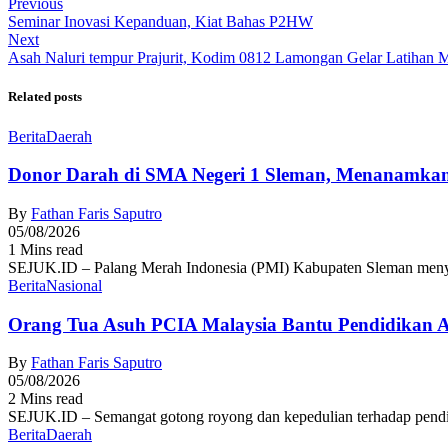
Previous
Seminar Inovasi Kepanduan, Kiat Bahas P2HW
Next
Asah Naluri tempur Prajurit, Kodim 0812 Lamongan Gelar Latihan
Related posts
Berita
Daerah
Donor Darah di SMA Negeri 1 Sleman, Menanamkan
By
Fathan Faris Saputro
05/08/2026
1 Mins read
SEJUK.ID – Palang Merah Indonesia (PMI) Kabupaten Sleman menyel
Berita
Nasional
Orang Tua Asuh PCIA Malaysia Bantu Pendidikan
By
Fathan Faris Saputro
05/08/2026
2 Mins read
SEJUK.ID – Semangat gotong royong dan kepedulian terhadap pendid
Berita
Daerah