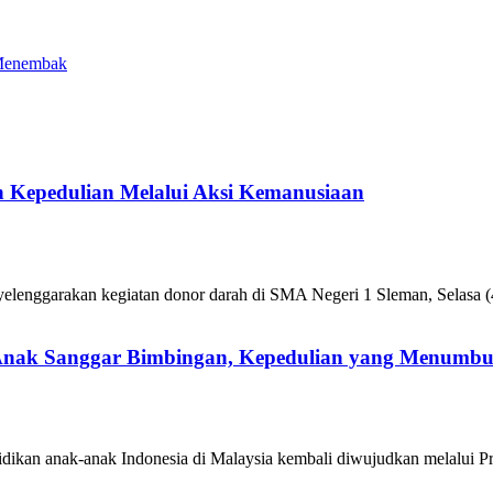
 Menembak
 Kepedulian Melalui Aksi Kemanusiaan
enggarakan kegiatan donor darah di SMA Negeri 1 Sleman, Selasa (4
 Anak Sanggar Bimbingan, Kepedulian yang Menumb
ikan anak-anak Indonesia di Malaysia kembali diwujudkan melalui P