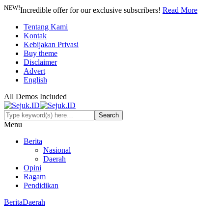
NEW!
Incredible offer for our exclusive subscribers!
Read More
Tentang Kami
Kontak
Kebijakan Privasi
Buy theme
Disclaimer
Advert
English
All Demos Included
Menu
Berita
Nasional
Daerah
Opini
Ragam
Pendidikan
Berita
Daerah