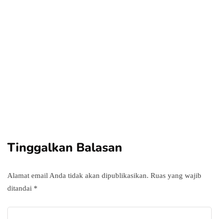
Power your team
with InHype
Add some text to explain benefits of
subscripton on your services.
Tinggalkan Balasan
Alamat email Anda tidak akan dipublikasikan.
Ruas yang wajib
ditandai
*