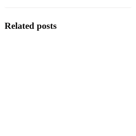
Related posts
berita
daerah
Donor Darah di SMA Negeri 1 Sleman,
Menanamkan Kepedulian Melalui Aksi
Kemanusiaan
By
Fathan Faris Saputro
05/08/2026