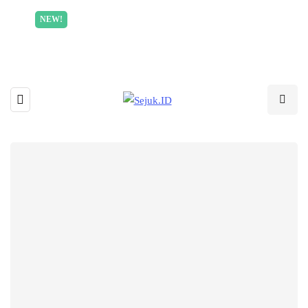
Incredible offer for our exclusive subscribers!
NEW!
Read More