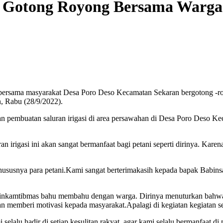
Gotong Royong Bersama Warga B
bersama masyarakat Desa Poro Deso Kecamatan Sekaran bergotong -
n, Rabu (28/9/2022).
an pembuatan saluran irigasi di area persawahan di Desa Poro Deso K
n irigasi ini akan sangat bermanfaat bagi petani seperti dirinya. Ka
hususnya para petani.Kami sangat berterimakasih kepada bapak Babins
inkamtibmas bahu membahu dengan warga. Dirinya menuturkan bahwa b
memberi motivasi kepada masyarakat.Apalagi di kegiatan kegiatan sepe
alu hadir di setiap kesulitan rakyat, agar kami selalu bermanfaat d