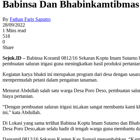
Babinsa Dan Bhabinkamtibmas 
By
Fathan Faris Saputro
28/09/2022
1 Mins read
518
0
Share
Sejuk.ID –
Babinsa Koramil 0812/16 Sekaran Koptu Imam Sutarno 
pembuatan saluran irigasi guna meningkatkan hasil produksi pertania
Kegiatan karya bhakti ini merupakan program dari desa dengan sasar
mempermudah petani dalam pengairan tanaman.
Menurut Abdullah salah satu warga Desa Poro Deso, pembuatan salura
biaya pertanian.
“Dengan pembuatan saluran irigasi ini,akan sangat membantu kami k
ini,” kata Abdullah.
Di Lokasi yang sama terlihat Babinsa Koptu Imam Sutarno dan Bhab
Desa Poro Deso,akan selalu hadir di tengah warga guna membantu dan 
Danramil 0812/16 Sekaran Kapten Kav Sumaji menambahkan, “Kami sel