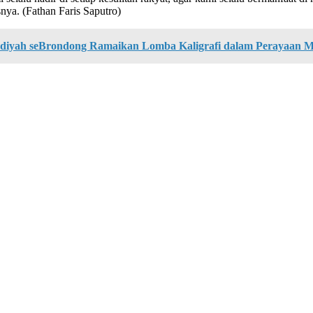
ya. (Fathan Faris Saputro)
diyah seBrondong Ramaikan Lomba Kaligrafi dalam Perayaan M