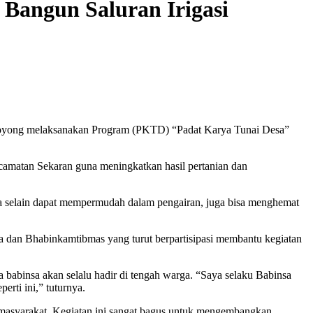
angun Saluran Irigasi
royong melaksanakan Program (PKTD) “Padat Karya Tunai Desa”
ecamatan Sekaran guna meningkatkan hasil pertanian dan
rena selain dapat mempermudah dalam pengairan, juga bisa menghemat
a dan Bhabinkamtibmas yang turut berpartisipasi membantu kegiatan
abinsa akan selalu hadir di tengah warga. “Saya selaku Babinsa
rti ini,” tuturnya.
i masyarakat. Kegiatan ini sangat bagus untuk mengembangkan