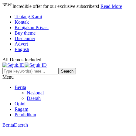
NEW!
Incredible offer for our exclusive subscribers!
Read More
Tentang Kami
Kontak
Kebijakan Privasi
Buy theme
Disclaimer
Advert
English
All Demos Included
Menu
Berita
Nasional
Daerah
Opini
Ragam
Pendidikan
Berita
Daerah