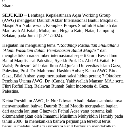
0
Share
SEJUK.ID –
Lembaga Kepalestinaan Aqsa Working Group
(AWG) menggelar Dauroh Akbar Internasional Baitul Maqdis di
Masjid An-Nubuwwah, Komplek Ponpes Shuffah Hizbullah dan
Madrasah Al-Fatah, Muhajirun, Negara Ratu, Natar, Lampung
Selatan, pada Jumat (22/11/2024).
Kegiatan ini mengusung tema
“Roadmap Rasulullah Shallallahu
‘Alaihi Wasallam dalam Pembebasan Baitul Maqdis”
dan
menghadirkan narasumber internasional seperti Guru Besar Ilmu
Baitul Maqdis asal Palestina, Syeikh Prof. Dr. Abd Al-Fattah El
Waisi; Profesor Tafsir dan Ilmu Al-Qur’an Universitas Islam Gaza,
Palestina, Prof. Dr. Mahmoud Hashim Anbar; Ketua AWG Biro
Gaza, Bilal Anbar, yang merupakan saksi hidup perang 7 Oktober;
Pembina Utama AWG, Dr. (Cand). Yakhsyallah Mansur, MA.; serta
Fikri Rofiul Haq, Relawan Rumah Sakit Indonesia di Gaza,
Palestina.
Ketua Presidium AWG, Ir. Nur Ikhwan Abadi, dalam sambutannya
menyampaikan bahwa Dauroh Baitul Maqdis merupakan bagian
dari agenda lanjutan Ghazwah Fathul Aqsa yang pertama kali
dikumandangkan oleh Imaamul Muslimin Muhyiddin Hamidy pada
tahun 2006. Ia menekankan bahwa perjuangan tersebut terus
bergulir melalui berbagai program yang bertujuan mendekatkan