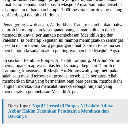
umat Islam kepada pembebasan Masjidil Aqsa. Sambutan tersebut
disampaikan di hadapan hampir 1.000 peserta dauroh yang datang
dari berbagai daerah di Indonesia.
Penanggung jawab acara, Ali Farkhan Tsani, menambahkan bahwa
dauroh ini merupakan kesempatan yang sangat baik dan dapat
menjadi titik awal perjuangan pembebasan Masjidil Aqsa dan
Palestina. Ia berharap kegiatan ini mampu meningkatkan semangat
peserta dalam mendukung perjuangan umat Islam di Palestina serta
membangun kesadaran akan pentingnya membela Masjidil Aqsa.
Di sisi lain, Pembina Ponpes Al-Fatah Lampung, M Amin Nuroni,
menyampaikan apresiasi atas terlaksananya kegiatan Dauroh di
Lampung, khususnya di Masjid An-Nubuwwah yang merupakan
salah satu masjid terbesar di provinsi tersebut. Ia berharap Allah
memberikan ilmu yang bermanfaat bagi para peserta, memberkahi
langkah mereka, dan mencatat mereka sebagai mujahid yang
menyuarakan pembebasan Masjidil Aqsa.
Baca Juga:
Ngaji Literasi di Ponpes Al Ishlah: Aditya
Akbar Hakim Tekankan Pentingnya Membaca dan
Berkarya