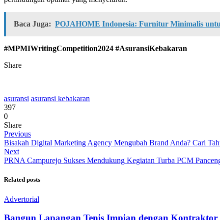
Baca Juga:
POJAHOME Indonesia: Furnitur Minimalis unt
#MPMIWritingCompetition2024 #AsuransiKebakaran
Share
asuransi
asuransi kebakaran
397
0
Share
Previous
Bisakah Digital Marketing Agency Mengubah Brand Anda? Cari Ta
Next
PRNA Campurejo Sukses Mendukung Kegiatan Turba PCM Pancen
Related posts
Advertorial
Bangun Lapangan Tenis Impian dengan Kontraktor 