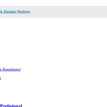
uk Hunian Modern
hu Bagaimana!
g
Profesional