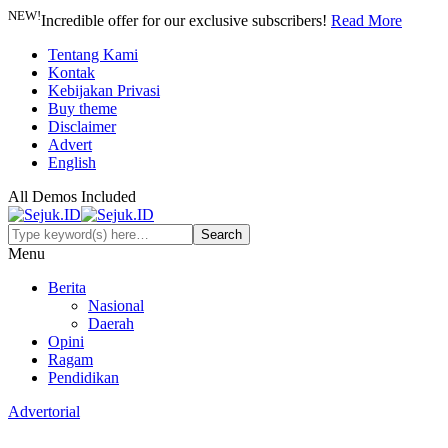
NEW!
Incredible offer for our exclusive subscribers!
Read More
Tentang Kami
Kontak
Kebijakan Privasi
Buy theme
Disclaimer
Advert
English
All Demos Included
Menu
Berita
Nasional
Daerah
Opini
Ragam
Pendidikan
Advertorial