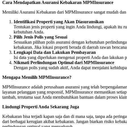
Cara Mendapatkan Asuransi Kebakaran MPMInsurance
Memiliki Asuransi Kebakaran dari MPMInsurance sangat mudah dan d
Identifikasi Properti yang Akan Diasuransikan
Tentukan jenis properti yang ingin Anda lindungi, apakah itu 
kebutuhan Anda.
Pilih Jenis Polis yang Sesuai
Sesuaikan pilihan polis asuransi dengan kebutuhan perlindung
kebakaran. Jika lokasi properti berada di daerah rawan bencan
Lengkapi Data dan Lakukan Pembayaran
Isi data yang diperlukan mengenai properti Anda dan lakukan pe
Nikmati Perlindungan Optimal dari MPMInsurance
Dengan polis yang sudah aktif, Anda dapat menjalani kehidupan
Mengapa Memilih MPMInsurance?
MPMInsurance adalah perusahaan asuransi yang telah berpengalaman 
layanan pelanggan yang responsif, MPMInsurance memastikan setiap
tambah, terutama saat Anda membutuhkan bantuan dalam proses klaim a
Lindungi Properti Anda Sekarang Juga
Kebakaran bisa terjadi kapan saja dan di mana saja, tanpa ada per
dari berbagai kerugian akibat kebakaran. Jangan biarkan risiko keb
perlindungan optimal yang menyeluruh.