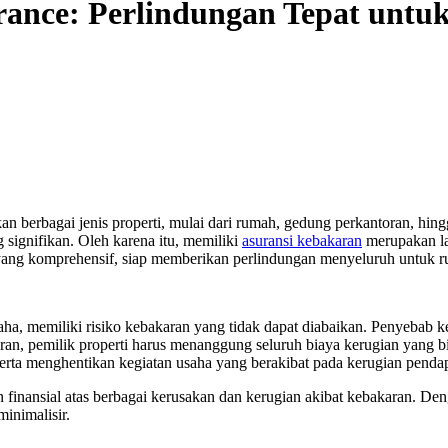
ance: Perlindungan Tepat untu
 berbagai jenis properti, mulai dari rumah, gedung perkantoran, hing
 signifikan. Oleh karena itu, memiliki
asuransi kebakaran
merupakan la
yang komprehensif, siap memberikan perlindungan menyeluruh untuk 
a, memiliki risiko kebakaran yang tidak dapat diabaikan. Penyebab keb
ran, pemilik properti harus menanggung seluruh biaya kerugian yang b
rta menghentikan kegiatan usaha yang berakibat pada kerugian penda
inansial atas berbagai kerusakan dan kerugian akibat kebakaran. Deng
inimalisir.