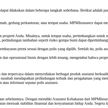
apat dilakukan dalam beberapa langkah sederhana. Berikut adalah pa
rumah, gedung perkantoran, atau tempat usaha. MPMInsurance dapat mel
an properti Anda. Misalnya, untuk tempat usaha, pertimbangkan untuk
a, perlindungan tambahan seperti risiko gempa bumi dapat dipertimbang
mbayaran premi sesuai dengan polis yang dipilih. Setelah itu, polis as
 dan operasional bisnis dengan lebih tenang, mengetahui bahwa propert
dan terpercaya dalam menyediakan berbagai produk asuransi berkualita
 nasabah mendapatkan perlindungan terbaik dan pengalaman yang memu
tau informasi seputar polis asuransi.
ingatan sebelumnya. Dengan memiliki Asuransi Kebakaran dari MPMInsu
akaran merusak stabilitas finansial dan kenyamanan hidup Anda. Seger