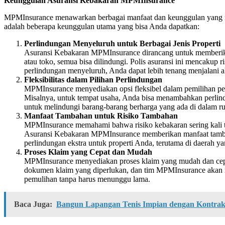
Keunggulan Asuransi Kebakaran MPMInsurance
MPMInsurance menawarkan berbagai manfaat dan keunggulan yang mem
adalah beberapa keunggulan utama yang bisa Anda dapatkan:
Perlindungan Menyeluruh untuk Berbagai Jenis Properti
Asuransi Kebakaran MPMInsurance dirancang untuk memberikan 
atau toko, semua bisa dilindungi. Polis asuransi ini mencakup
perlindungan menyeluruh, Anda dapat lebih tenang menjalani akt
Fleksibilitas dalam Pilihan Perlindungan
MPMInsurance menyediakan opsi fleksibel dalam pemilihan perli
Misalnya, untuk tempat usaha, Anda bisa menambahkan perlindun
untuk melindungi barang-barang berharga yang ada di dalam ru
Manfaat Tambahan untuk Risiko Tambahan
MPMInsurance memahami bahwa risiko kebakaran sering kali tidak
Asuransi Kebakaran MPMInsurance memberikan manfaat tambahan
perlindungan ekstra untuk properti Anda, terutama di daerah 
Proses Klaim yang Cepat dan Mudah
MPMInsurance menyediakan proses klaim yang mudah dan cepat,
dokumen klaim yang diperlukan, dan tim MPMInsurance akan m
pemulihan tanpa harus menunggu lama.
Baca Juga:
Bangun Lapangan Tenis Impian dengan Kontrakt