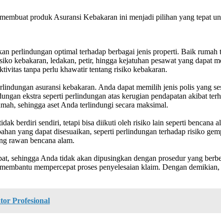
buat produk Asuransi Kebakaran ini menjadi pilihan yang tepat unt
perlindungan optimal terhadap berbagai jenis properti. Baik rumah t
 risiko kebakaran, ledakan, petir, hingga kejatuhan pesawat yang dapa
ivitas tanpa perlu khawatir tentang risiko kebakaran.
ndungan asuransi kebakaran. Anda dapat memilih jenis polis yang sesu
gan ekstra seperti perlindungan atas kerugian pendapatan akibat terhe
mah, sehingga aset Anda terlindungi secara maksimal.
 berdiri sendiri, tetapi bisa diikuti oleh risiko lain seperti bencana
 yang dapat disesuaikan, seperti perlindungan terhadap risiko gempa 
yang rawan bencana alam.
 sehingga Anda tidak akan dipusingkan dengan prosedur yang berbelit
embantu mempercepat proses penyelesaian klaim. Dengan demikian, A
or Profesional