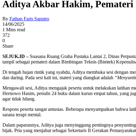
Aditya Akbar Hakim, Pemateri 
By
Fathan Faris Saputro
14/06/2025
1 Mins read
372
0
Share
SEJUK.ID –
Suasana Ruang Graha Pustaka Lantai 2, Dinas Perpustak
tampil sebagai pemateri dalam Bimbingan Teknis (Bimtek) Kepenuli
Di tengah hujan rintik yang syahdu, Aditya membuka sesi dengan men
dan daring. Pada sesi kali ini, materi yang diangkat adalah
“Menyunti
Mengawali sesi, Aditya mengajak peserta untuk melakukan latihan me
Hernowo Hasim, penulis 24 buku dalam kurun empat tahun, yang ju
agar tidak hilang.
Respons peserta sangat antusias. Beberapa menyampaikan bahwa latih
sarana terapi mental.
Dalam paparannya, Aditya juga menyinggung pentingnya penyuntinga
bijak. Pria yang menjabat sebagai Sekretaris II Gerakan Pemasyarak