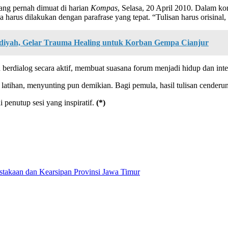
ng pernah dimuat di harian
Kompas
, Selasa, 20 April 2010. Dalam ko
 harus dilakukan dengan parafrase yang tepat. “Tulisan harus orisinal, 
iyah, Gelar Trauma Healing untuk Korban Gempa Cianjur
n berdialog secara aktif, membuat suasana forum menjadi hidup dan inter
atihan, menyunting pun demikian. Bagi pemula, hasil tulisan cenderung 
 penutup sesi yang inspiratif.
(*)
stakaan dan Kearsipan Provinsi Jawa Timur