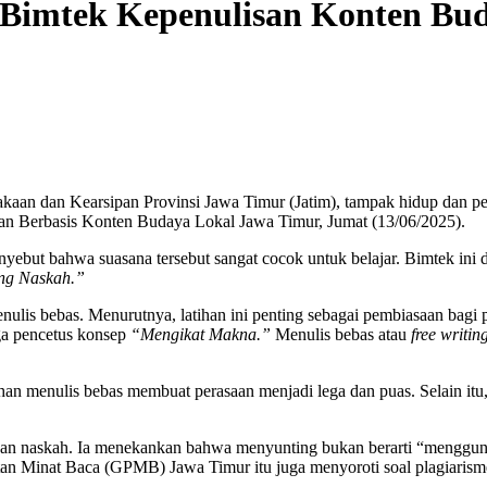
Bimtek Kepenulisan Konten Buda
aan dan Kearsipan Provinsi Jawa Timur (Jatim), tampak hidup dan pen
san Berbasis Konten Budaya Lokal Jawa Timur, Jumat (13/06/2025).
yebut bahwa suasana tersebut sangat cocok untuk belajar. Bimtek ini 
ng Naskah.”
nulis bebas. Menurutnya, latihan ini penting sebagai pembiasaan bagi 
ga pencetus konsep
“Mengikat Makna.”
Menulis bebas atau
free writin
an menulis bebas membuat perasaan menjadi lega dan puas. Selain itu
n naskah. Ia menekankan bahwa menyunting bukan berarti “menggunti
atan Minat Baca (GPMB) Jawa Timur itu juga menyoroti soal plagiarism