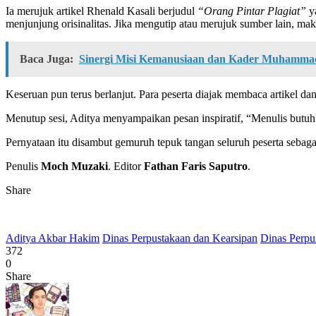
Ia merujuk artikel Rhenald Kasali berjudul
“Orang Pintar Plagiat”
ya
menjunjung orisinalitas. Jika mengutip atau merujuk sumber lain, maka
Baca Juga:
Sinergi Misi Kemanusiaan dan Kader Muhammad
Keseruan pun terus berlanjut. Para peserta diajak membaca artikel da
Menutup sesi, Aditya menyampaikan pesan inspiratif, “Menulis butuh l
Pernyataan itu disambut gemuruh tepuk tangan seluruh peserta sebagai
Penulis
Moch Muzaki
. Editor
Fathan Faris Saputro
.
Share
Aditya Akbar Hakim
Dinas Perpustakaan dan Kearsipan
Dinas Perpu
372
0
Share