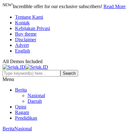
NEW!
Incredible offer for our exclusive subscribers!
Read More
Tentang Kami
Kontak
Kebijakan Privasi
Buy theme
Disclaimer
Advert
English
All Demos Included
Menu
Berita
Nasional
Daerah
Opini
Ragam
Pendidikan
Berita
Nasional