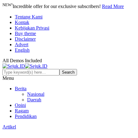
NEW!
Incredible offer for our exclusive subscribers!
Read More
Tentang Kami
Kontak
Kebijakan Privasi
Buy theme
Disclaimer
Advert
English
All Demos Included
Menu
Berita
Nasional
Daerah
Opini
Ragam
Pendidikan
Artikel