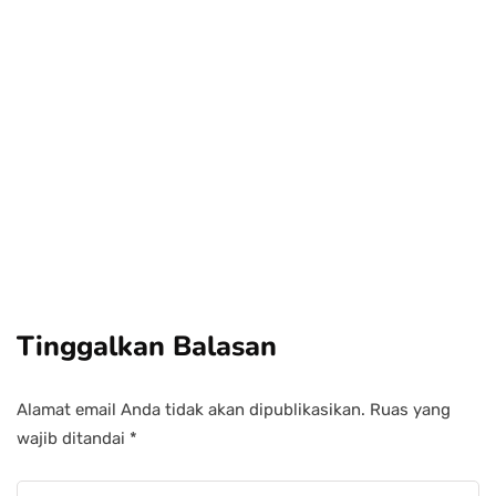
Power your team
with InHype
Add some text to explain benefits of
subscripton on your services.
Tinggalkan Balasan
Alamat email Anda tidak akan dipublikasikan.
Ruas yang
wajib ditandai
*