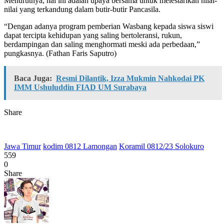
Menurutnya, hal ini adalah upaya bersama untuk melestarikan nilai-
nilai yang terkandung dalam butir-butir Pancasila.
“Dengan adanya program pemberian Wasbang kepada siswa siswi
dapat tercipta kehidupan yang saling bertoleransi, rukun,
berdampingan dan saling menghormati meski ada perbedaan,”
pungkasnya. (Fathan Faris Saputro)
Baca Juga:
Resmi Dilantik, Izza Mukmin Nahkodai PK
IMM Ushuluddin FIAD UM Surabaya
Share
Jawa Timur
kodim 0812 Lamongan
Koramil 0812/23 Solokuro
559
0
Share