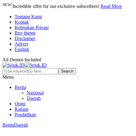
NEW!
Incredible offer for our exclusive subscribers!
Read More
Tentang Kami
Kontak
Kebijakan Privasi
Buy theme
Disclaimer
Advert
English
All Demos Included
Menu
Berita
Nasional
Daerah
Opini
Ragam
Pendidikan
Berita
Daerah