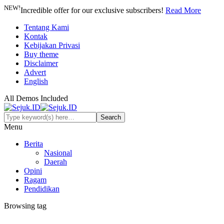
NEW!
Incredible offer for our exclusive subscribers!
Read More
Tentang Kami
Kontak
Kebijakan Privasi
Buy theme
Disclaimer
Advert
English
All Demos Included
Menu
Berita
Nasional
Daerah
Opini
Ragam
Pendidikan
Browsing tag