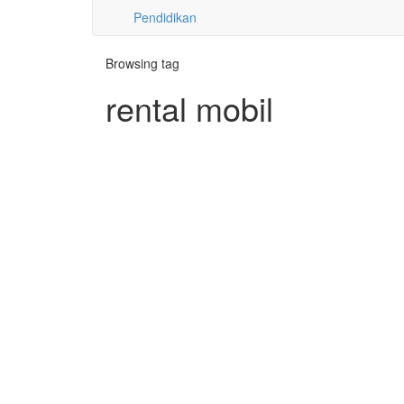
Pendidikan
Browsing tag
rental mobil
Advertorial
Rental Mobil Bandar Lampung M
Car