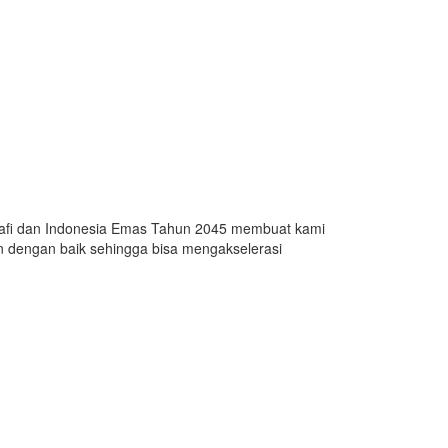
Pendidikan
Perbedaan Bioteknologi
Konvensional dan Modern:
Kelebihan dan
Kekurangannya
18/10/2024
Advertorial
grafi dan Indonesia Emas Tahun 2045 membuat kami
an dengan baik sehingga bisa mengakselerasi
Dramabox : Platform
Terlengkap untuk
Streaming Drama Shorts
100% Gratis
23/04/2025