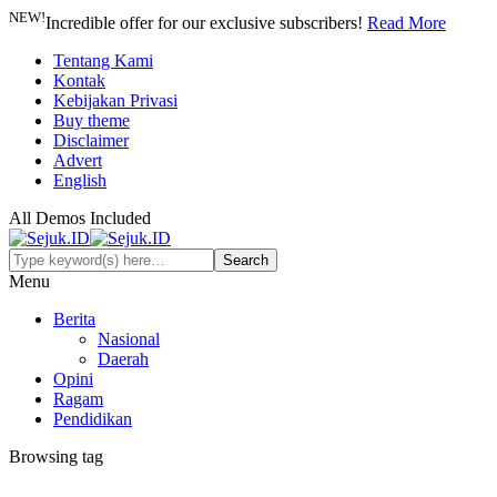
NEW!
Incredible offer for our exclusive subscribers!
Read More
Tentang Kami
Kontak
Kebijakan Privasi
Buy theme
Disclaimer
Advert
English
All Demos Included
Menu
Berita
Nasional
Daerah
Opini
Ragam
Pendidikan
Browsing tag