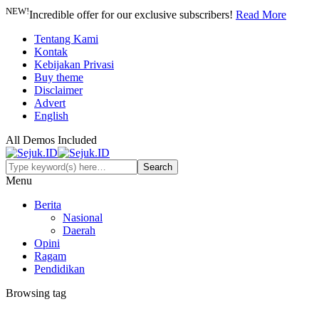
NEW!
Incredible offer for our exclusive subscribers!
Read More
Tentang Kami
Kontak
Kebijakan Privasi
Buy theme
Disclaimer
Advert
English
All Demos Included
Menu
Berita
Nasional
Daerah
Opini
Ragam
Pendidikan
Browsing tag