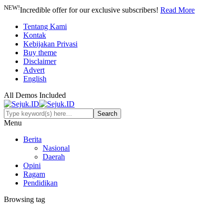
NEW!
Incredible offer for our exclusive subscribers!
Read More
Tentang Kami
Kontak
Kebijakan Privasi
Buy theme
Disclaimer
Advert
English
All Demos Included
Menu
Berita
Nasional
Daerah
Opini
Ragam
Pendidikan
Browsing tag