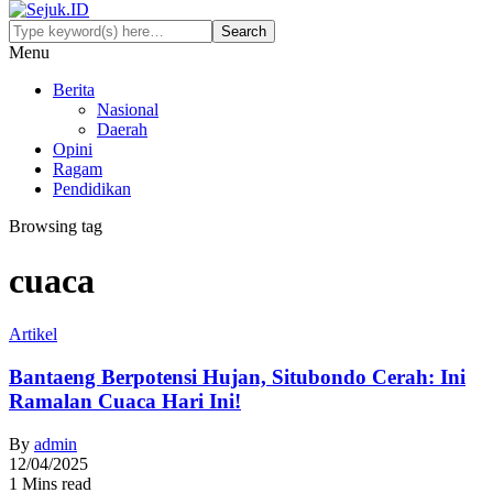
Menu
Berita
Nasional
Daerah
Opini
Ragam
Pendidikan
Browsing tag
cuaca
Artikel
Bantaeng Berpotensi Hujan, Situbondo Cerah: Ini
Ramalan Cuaca Hari Ini!
By
admin
12/04/2025
1 Mins read