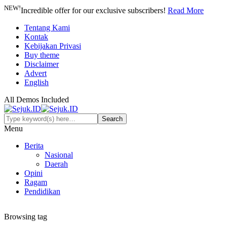
NEW!
Incredible offer for our exclusive subscribers!
Read More
Tentang Kami
Kontak
Kebijakan Privasi
Buy theme
Disclaimer
Advert
English
All Demos Included
Menu
Berita
Nasional
Daerah
Opini
Ragam
Pendidikan
Browsing tag