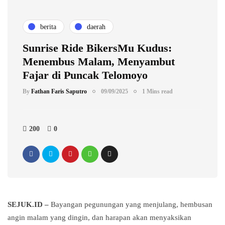
berita
daerah
Sunrise Ride BikersMu Kudus:
Menembus Malam, Menyambut
Fajar di Puncak Telomoyo
By
Fathan Faris Saputro
09/09/2025
1 Mins read
200
0
SEJUK.ID –
Bayangan pegunungan yang menjulang, hembusan
angin malam yang dingin, dan harapan akan menyaksikan