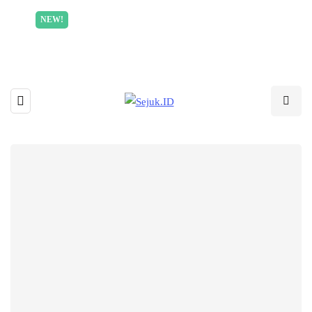
Incredible offer for our exclusive subscribers!
NEW!
Read More