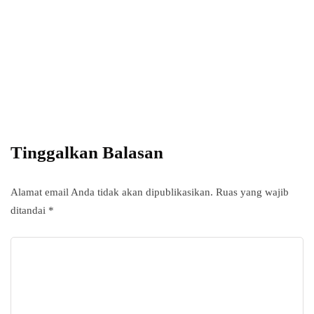
Power your team
with InHype
Add some text to explain benefits of
subscripton on your services.
Tinggalkan Balasan
Alamat email Anda tidak akan dipublikasikan.
Ruas yang wajib
ditandai
*