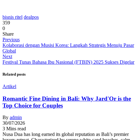
bisnis ritel
dealpos
359
0
Share
Previous
Kolaborasi dengan Musisi Korea: Langkah Strategis Menuju Pasar
Global
Next
Festival Tunas Bahasa Ibu Nasional (FTBIN) 2025 Sukses Digelar
Related posts
Artikel
Romantic Fine Dining in Bali: Why Jard'Or is the
Top Choice for Couples
By
admin
30/07/2026
3 Mins read
Nusa Dua has long earned its global reputation as Bali’s premier
luxury retreat. Characterized by serene white-sand beaches, calm