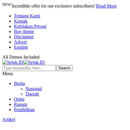
NEW!
Incredible offer for our exclusive subscribers!
Read More
Tentang Kami
Kontak
Kebijakan Privasi
Buy theme
Disclaimer
Advert
English
All Demos Included
Menu
Berita
Nasional
Daerah
Opini
Ragam
Pendidikan
Artikel