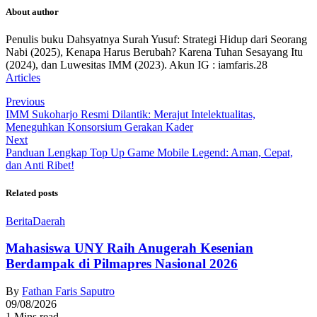
About author
Penulis buku Dahsyatnya Surah Yusuf: Strategi Hidup dari Seorang
Nabi (2025), Kenapa Harus Berubah? Karena Tuhan Sesayang Itu
(2024), dan Luwesitas IMM (2023). Akun IG : iamfaris.28
Articles
Previous
IMM Sukoharjo Resmi Dilantik: Merajut Intelektualitas,
Meneguhkan Konsorsium Gerakan Kader
Next
Panduan Lengkap Top Up Game Mobile Legend: Aman, Cepat,
dan Anti Ribet!
Related posts
Berita
Daerah
Mahasiswa UNY Raih Anugerah Kesenian
Berdampak di Pilmapres Nasional 2026
By
Fathan Faris Saputro
09/08/2026
1 Mins read