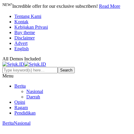
NEW!
Incredible offer for our exclusive subscribers!
Read More
Tentang Kami
Kontak
Kebijakan Privasi
Buy theme
Disclaimer
Advert
English
All Demos Included
Menu
Berita
Nasional
Daerah
Opini
Ragam
Pendidikan
Berita
Nasional