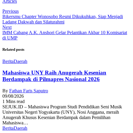
Articles
Previous
Bikersmu Chapter Wonosobo Resmi Dikukuhkan, Siap Menjadi
Ladang Dakwah dan Silaturahmi
Next
IMM Cabang A.K. Anshori Gelar Pelantikan Akbar 10 Komisariat
di UMP
Related posts
Berita
Daerah
Mahasiswa UNY Raih Anugerah Kesenian
Berdampak di Pilmapres Nasional 2026
By
Fathan Faris Saputro
09/08/2026
1 Mins read
SEJUK.ID – Mahasiswa Program Studi Pendidikan Seni Musik
Universitas Negeri Yogyakarta (UNY), Nosi Anggana, meraih
Anugerah Khusus Kesenian Berdampak dalam Pemilihan
Mahasiswa…
Berita
Daerah