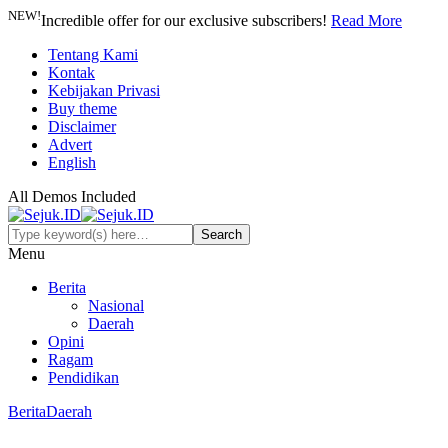
NEW!
Incredible offer for our exclusive subscribers!
Read More
Tentang Kami
Kontak
Kebijakan Privasi
Buy theme
Disclaimer
Advert
English
All Demos Included
Menu
Berita
Nasional
Daerah
Opini
Ragam
Pendidikan
Berita
Daerah