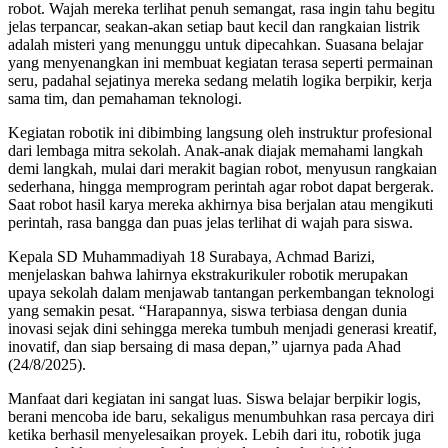
robot. Wajah mereka terlihat penuh semangat, rasa ingin tahu begitu
jelas terpancar, seakan-akan setiap baut kecil dan rangkaian listrik
adalah misteri yang menunggu untuk dipecahkan. Suasana belajar
yang menyenangkan ini membuat kegiatan terasa seperti permainan
seru, padahal sejatinya mereka sedang melatih logika berpikir, kerja
sama tim, dan pemahaman teknologi.
Kegiatan robotik ini dibimbing langsung oleh instruktur profesional
dari lembaga mitra sekolah. Anak-anak diajak memahami langkah
demi langkah, mulai dari merakit bagian robot, menyusun rangkaian
sederhana, hingga memprogram perintah agar robot dapat bergerak.
Saat robot hasil karya mereka akhirnya bisa berjalan atau mengikuti
perintah, rasa bangga dan puas jelas terlihat di wajah para siswa.
Kepala SD Muhammadiyah 18 Surabaya, Achmad Barizi,
menjelaskan bahwa lahirnya ekstrakurikuler robotik merupakan
upaya sekolah dalam menjawab tantangan perkembangan teknologi
yang semakin pesat. “Harapannya, siswa terbiasa dengan dunia
inovasi sejak dini sehingga mereka tumbuh menjadi generasi kreatif,
inovatif, dan siap bersaing di masa depan,” ujarnya pada Ahad
(24/8/2025).
Manfaat dari kegiatan ini sangat luas. Siswa belajar berpikir logis,
berani mencoba ide baru, sekaligus menumbuhkan rasa percaya diri
ketika berhasil menyelesaikan proyek. Lebih dari itu, robotik juga