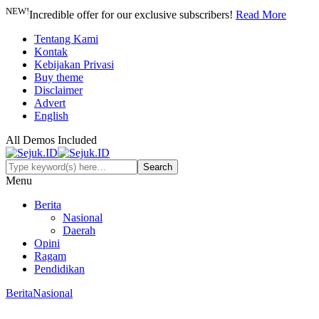
NEW!
Incredible offer for our exclusive subscribers!
Read More
Tentang Kami
Kontak
Kebijakan Privasi
Buy theme
Disclaimer
Advert
English
All Demos Included
Menu
Berita
Nasional
Daerah
Opini
Ragam
Pendidikan
Berita
Nasional