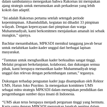
dalam sambutannya menegaskan bahwa Rakornas ini merupakan
ajang strategis untuk merumuskan arah perkaderan yang lebih
kokoh dan adaptif.
“Ini adalah Rakornas pertama setelah setengah periode
kepemimpinan. Alhamdulillah, kegiatan ini dihadiri 33 pimpinan
wilayah. Dengan kepercayaan dari pimpinan dan warga
Muhammadiyah, kami berkomitmen menjalankan amanah ini sebaik
mungkin,” ujarnya.
Bachtiar menambahkan, MPKSDI memikul tanggung jawab besar
untuk melahirkan kader-kader unggul dari berbagai lapisan
masyarakat.
“Tuntutan untuk menghasilkan kader berkualitas sangat tinggi.
Melalui program berkelanjutan, kolaborasi, dan dukungan semua
pihak, kami berupaya memastikan kader Muhammadiyah tetap
unggul dan relevan dengan perkembangan zaman,” tegasnya.
Dukungan terhadap penguatan kader juga disampaikan oleh Rektor
UMS, Harun Joko Prayitno. Ia menegaskan komitmen UMS
sebagai mitra strategis MPKSDI dalam memajukan pendidikan dan
pengembangan sumber daya insani di Indonesia.
“UMS akan terus berupaya menjadi perguruan tinggi yang bermutu.
Kerja sama dengan MPKSDI merupakan langkah penting dalam