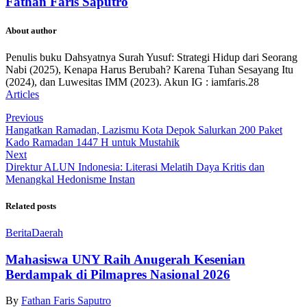
Fathan Faris Saputro
About author
Penulis buku Dahsyatnya Surah Yusuf: Strategi Hidup dari Seorang
Nabi (2025), Kenapa Harus Berubah? Karena Tuhan Sesayang Itu
(2024), dan Luwesitas IMM (2023). Akun IG : iamfaris.28
Articles
Previous
Hangatkan Ramadan, Lazismu Kota Depok Salurkan 200 Paket
Kado Ramadan 1447 H untuk Mustahik
Next
Direktur ALUN Indonesia: Literasi Melatih Daya Kritis dan
Menangkal Hedonisme Instan
Related posts
Berita
Daerah
Mahasiswa UNY Raih Anugerah Kesenian
Berdampak di Pilmapres Nasional 2026
By
Fathan Faris Saputro