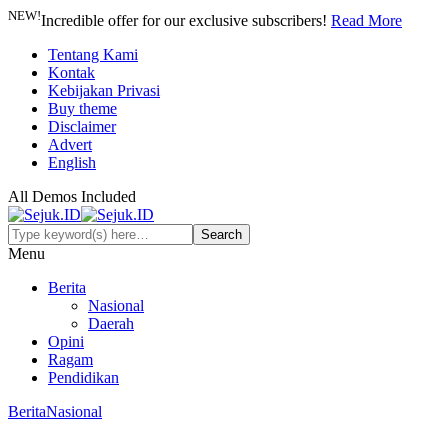
NEW!
Incredible offer for our exclusive subscribers!
Read More
Tentang Kami
Kontak
Kebijakan Privasi
Buy theme
Disclaimer
Advert
English
All Demos Included
Menu
Berita
Nasional
Daerah
Opini
Ragam
Pendidikan
Berita
Nasional