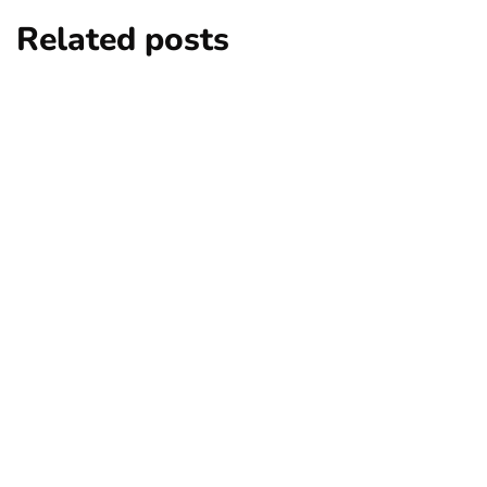
Related posts
artikel
Romantic Fine Dining in Bali: Why
Jard'Or is the Top Choice for Couples
By
admin
30/07/2026