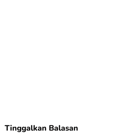
Power your team
with InHype
Add some text to explain benefits of
subscripton on your services.
Tinggalkan Balasan