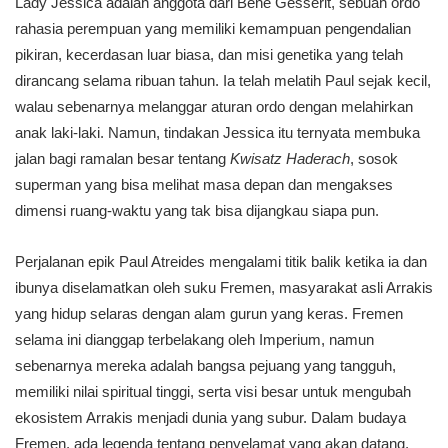
Lady Jessica adalah anggota dari Bene Gesserit, sebuah ordo
rahasia perempuan yang memiliki kemampuan pengendalian
pikiran, kecerdasan luar biasa, dan misi genetika yang telah
dirancang selama ribuan tahun. Ia telah melatih Paul sejak kecil,
walau sebenarnya melanggar aturan ordo dengan melahirkan
anak laki-laki. Namun, tindakan Jessica itu ternyata membuka
jalan bagi ramalan besar tentang
Kwisatz Haderach
, sosok
superman yang bisa melihat masa depan dan mengakses
dimensi ruang-waktu yang tak bisa dijangkau siapa pun.
Perjalanan epik Paul Atreides mengalami titik balik ketika ia dan
ibunya diselamatkan oleh suku Fremen, masyarakat asli Arrakis
yang hidup selaras dengan alam gurun yang keras. Fremen
selama ini dianggap terbelakang oleh Imperium, namun
sebenarnya mereka adalah bangsa pejuang yang tangguh,
memiliki nilai spiritual tinggi, serta visi besar untuk mengubah
ekosistem Arrakis menjadi dunia yang subur. Dalam budaya
Fremen, ada legenda tentang penyelamat yang akan datang,