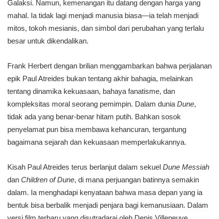
Galaksi. Namun, kemenangan itu datang dengan harga yang
mahal. Ia tidak lagi menjadi manusia biasa—ia telah menjadi
mitos, tokoh mesianis, dan simbol dari perubahan yang terlalu
besar untuk dikendalikan.
Frank Herbert dengan brilian menggambarkan bahwa perjalanan
epik Paul Atreides bukan tentang akhir bahagia, melainkan
tentang dinamika kekuasaan, bahaya fanatisme, dan
kompleksitas moral seorang pemimpin. Dalam dunia
Dune
,
tidak ada yang benar-benar hitam putih. Bahkan sosok
penyelamat pun bisa membawa kehancuran, tergantung
bagaimana sejarah dan kekuasaan memperlakukannya.
Kisah Paul Atreides terus berlanjut dalam sekuel
Dune Messiah
dan
Children of Dune
, di mana perjuangan batinnya semakin
dalam. Ia menghadapi kenyataan bahwa masa depan yang ia
bentuk bisa berbalik menjadi penjara bagi kemanusiaan. Dalam
versi film terbaru yang disutradarai oleh Denis Villeneuve,