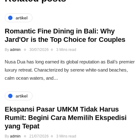
artikel
Romantic Fine Dining in Bali: Why
Jard'Or is the Top Choice for Couples
By
admin
30/07/2026
3 Mins read
Nusa Dua has long earned its global reputation as Bali’s premier
luxury retreat. Characterized by serene white-sand beaches,
calm ocean waters, and…
artikel
Ekspansi Pasar UMKM Tidak Harus
Rumit: Begini Cara Memilih Ekspedisi
yang Tepat
By
admin
21/07/2026
3 Mins read