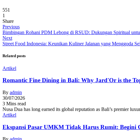
551
1
Share
Previous
Bimbingan Rohani PDM Lebong di RSUD: Dukungan Spiritual unt
Next
Street Food Indonesia: Keunikan Kuliner Jalanan yang Menggoda Se
Related posts
Artikel
Romantic Fine Dining in Bali: Why Jard'Or is the To
By
admin
30/07/2026
3 Mins read
Nusa Dua has long earned its global reputation as Bali’s premier lux
Artikel
Ekspansi Pasar UMKM Tidak Harus Rumit: Begini C
By
admin