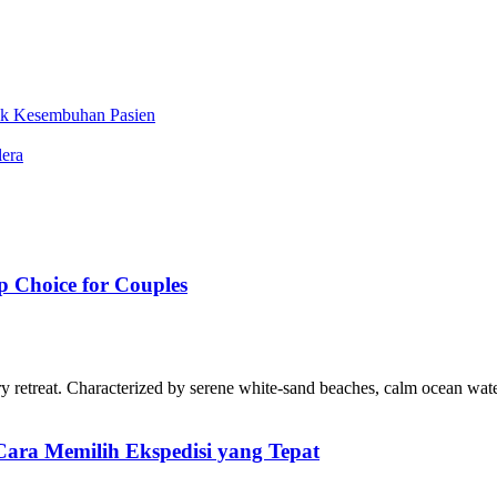
uk Kesembuhan Pasien
lera
p Choice for Couples
ury retreat. Characterized by serene white-sand beaches, calm ocean wa
ara Memilih Ekspedisi yang Tepat