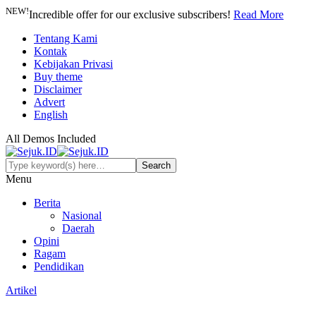
NEW!
Incredible offer for our exclusive subscribers!
Read More
Tentang Kami
Kontak
Kebijakan Privasi
Buy theme
Disclaimer
Advert
English
All Demos Included
Menu
Berita
Nasional
Daerah
Opini
Ragam
Pendidikan
Artikel