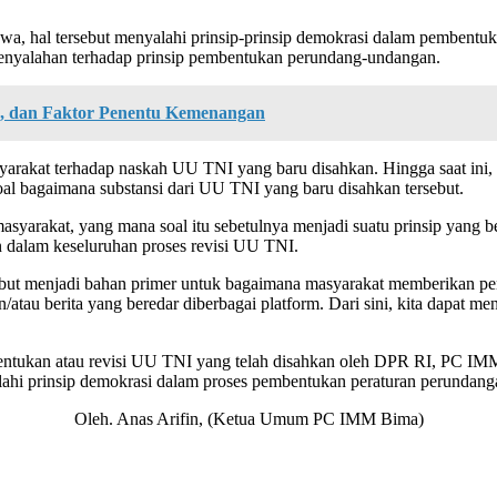
ahwa, hal tersebut menyalahi prinsip-prinsip demokrasi dalam pembe
i penyalahan terhadap prinsip pembentukan perundang-undangan.
rma, dan Faktor Penentu Kemenangan
yarakat terhadap naskah UU TNI yang baru disahkan. Hingga saat ini, 
al bagaimana substansi dari UU TNI yang baru disahkan tersebut.
asyarakat, yang mana soal itu sebetulnya menjadi suatu prinsip yang be
n dalam keseluruhan proses revisi UU TNI.
rsebut menjadi bahan primer untuk bagaimana masyarakat memberikan p
au berita yang beredar diberbagai platform. Dari sini, kita dapat menj
bentukan atau revisi UU TNI yang telah disahkan oleh DPR RI, PC 
alahi prinsip demokrasi dalam proses pembentukan peraturan perundan
Oleh. Anas Arifin, (Ketua Umum PC IMM Bima)