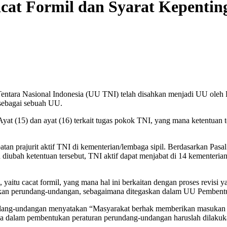
at Formil dan Syarat Kepentin
tara Nasional Indonesia (UU TNI) telah disahkan menjadi UU oleh D
 sebagai sebuah UU.
Ayat (15) dan ayat (16) terkait tugas pokok TNI, yang mana ketentuan 
atan prajurit aktif TNI di kementerian/lembaga sipil. Berdasarkan Pasa
h diubah ketentuan tersebut, TNI aktif dapat menjabat di 14 kementeria
aitu cacat formil, yang mana hal ini berkaitan dengan proses revisi y
ntukan perundang-undangan, sebagaimana ditegaskan dalam UU Pemben
dang-undangan menyatakan “Masyarakat berhak memberikan masukan sec
a dalam pembentukan peraturan perundang-undangan haruslah dilakuka