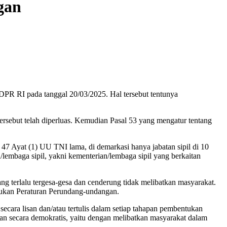
gan
PR RI pada tanggal 20/03/2025. Hal tersebut tentunya
tersebut telah diperluas. Kemudian Pasal 53 yang mengatur tentang
l 47 Ayat (1) UU TNI lama, di demarkasi hanya jabatan sipil di 10
n/lembaga sipil, yakni kementerian/lembaga sipil yang berkaitan
ang terlalu tergesa-gesa dan cenderung tidak melibatkan masyarakat.
tukan Peraturan Perundang-undangan.
ara lisan dan/atau tertulis dalam setiap tahapan pembentukan
n secara demokratis, yaitu dengan melibatkan masyarakat dalam