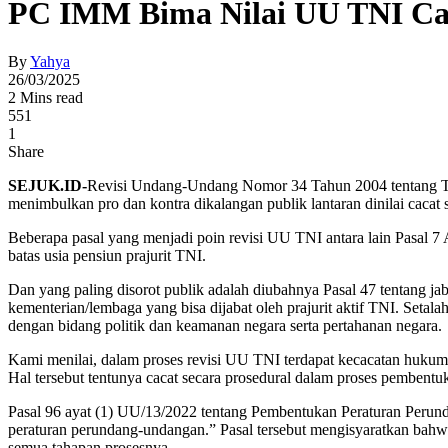
PC IMM Bima Nilai UU TNI Cac
By
Yahya
26/03/2025
2 Mins read
551
1
Share
SEJUK.ID-
Revisi Undang-Undang Nomor 34 Tahun 2004 tentang Ten
menimbulkan pro dan kontra dikalangan publik lantaran dinilai cacat
Beberapa pasal yang menjadi poin revisi UU TNI antara lain Pasal 7 
batas usia pensiun prajurit TNI.
Dan yang paling disorot publik adalah diubahnya Pasal 47 tentang jab
kementerian/lembaga yang bisa dijabat oleh prajurit aktif TNI. Setala
dengan bidang politik dan keamanan negara serta pertahanan negara.
Kami menilai, dalam proses revisi UU TNI terdapat kecacatan hukum, y
Hal tersebut tentunya cacat secara prosedural dalam proses pembe
Pasal 96 ayat (1) UU/13/2022 tentang Pembentukan Peraturan Perun
peraturan perundang-undangan.” Pasal tersebut mengisyaratkan bahw
semua tahapan prosesnya.