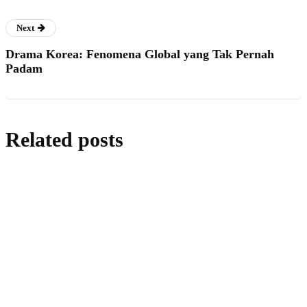
Next
Drama Korea: Fenomena Global yang Tak Pernah
Padam
Related posts
artikel
Romantic Fine Dining in Bali: Why Jard'Or
is the Top Choice for Couples