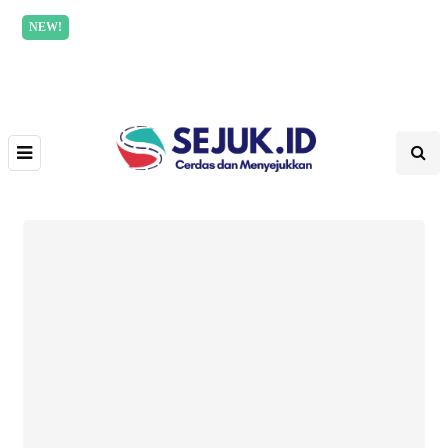
NEW!
Incredible offer for our exclusive subscribers!
Read
More