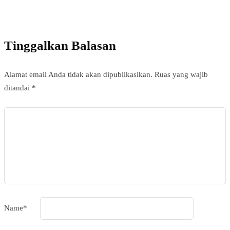
Add some text to explain benefits of subscripton
on your services.
Tinggalkan Balasan
Alamat email Anda tidak akan dipublikasikan.
Ruas yang wajib
ditandai
*
Name
*