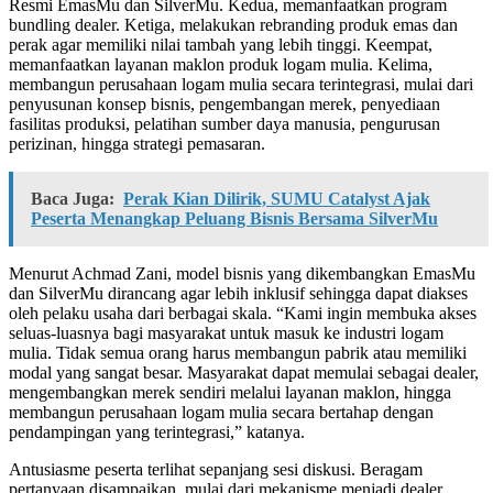
Resmi EmasMu dan SilverMu. Kedua, memanfaatkan program
bundling dealer. Ketiga, melakukan rebranding produk emas dan
perak agar memiliki nilai tambah yang lebih tinggi. Keempat,
memanfaatkan layanan maklon produk logam mulia. Kelima,
membangun perusahaan logam mulia secara terintegrasi, mulai dari
penyusunan konsep bisnis, pengembangan merek, penyediaan
fasilitas produksi, pelatihan sumber daya manusia, pengurusan
perizinan, hingga strategi pemasaran.
Baca Juga:
Perak Kian Dilirik, SUMU Catalyst Ajak
Peserta Menangkap Peluang Bisnis Bersama SilverMu
Menurut Achmad Zani, model bisnis yang dikembangkan EmasMu
dan SilverMu dirancang agar lebih inklusif sehingga dapat diakses
oleh pelaku usaha dari berbagai skala. “Kami ingin membuka akses
seluas-luasnya bagi masyarakat untuk masuk ke industri logam
mulia. Tidak semua orang harus membangun pabrik atau memiliki
modal yang sangat besar. Masyarakat dapat memulai sebagai dealer,
mengembangkan merek sendiri melalui layanan maklon, hingga
membangun perusahaan logam mulia secara bertahap dengan
pendampingan yang terintegrasi,” katanya.
Antusiasme peserta terlihat sepanjang sesi diskusi. Beragam
pertanyaan disampaikan, mulai dari mekanisme menjadi dealer,