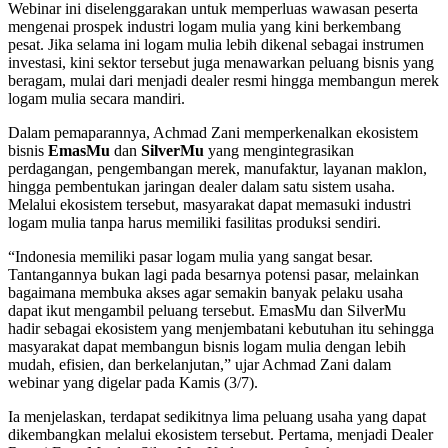
Webinar ini diselenggarakan untuk memperluas wawasan peserta
mengenai prospek industri logam mulia yang kini berkembang
pesat. Jika selama ini logam mulia lebih dikenal sebagai instrumen
investasi, kini sektor tersebut juga menawarkan peluang bisnis yang
beragam, mulai dari menjadi dealer resmi hingga membangun merek
logam mulia secara mandiri.
Dalam pemaparannya, Achmad Zani memperkenalkan ekosistem
bisnis
EmasMu
dan
SilverMu
yang mengintegrasikan
perdagangan, pengembangan merek, manufaktur, layanan maklon,
hingga pembentukan jaringan dealer dalam satu sistem usaha.
Melalui ekosistem tersebut, masyarakat dapat memasuki industri
logam mulia tanpa harus memiliki fasilitas produksi sendiri.
“Indonesia memiliki pasar logam mulia yang sangat besar.
Tantangannya bukan lagi pada besarnya potensi pasar, melainkan
bagaimana membuka akses agar semakin banyak pelaku usaha
dapat ikut mengambil peluang tersebut. EmasMu dan SilverMu
hadir sebagai ekosistem yang menjembatani kebutuhan itu sehingga
masyarakat dapat membangun bisnis logam mulia dengan lebih
mudah, efisien, dan berkelanjutan,” ujar Achmad Zani dalam
webinar yang digelar pada Kamis (3/7).
Ia menjelaskan, terdapat sedikitnya lima peluang usaha yang dapat
dikembangkan melalui ekosistem tersebut. Pertama, menjadi Dealer