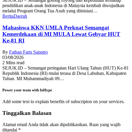
SEJUK.ID – Semangat gotong royong dan kepedulian terhadap
pendidikan anak-anak Indonesia di Malaysia kembali diwujudkan
melalui Program Orang Tua Asuh yang diinisiasi…
Berita
Daerah
Mahasiswa KKN UMLA Perkuat Semangat
Kemerdekaan di MI MULA Lewat Gebyar HUT
Ke-81 RI
By
Fathan Faris Saputro
03/08/2026
2 Mins read
SEJUK.ID – Semangat peringatan Hari Ulang Tahun (HUT) Ke-81
Republik Indonesia (RI) mulai terasa di Desa Labuhan, Kabupaten
Tuban. MI Muhammadiyah 09…
Power your team with InHype
Add some text to explain benefits of subscripton on your services.
Tinggalkan Balasan
Alamat email Anda tidak akan dipublikasikan.
Ruas yang wajib
ditandai
*