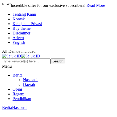
NEW!
Incredible offer for our exclusive subscribers!
Read More
Tentang Kami
Kontak
Kebijakan Privasi
Buy theme
Disclaimer
Advert
English
All Demos Included
Menu
Berita
Nasional
Daerah
Opini
Ragam
Pendidikan
Berita
Nasional