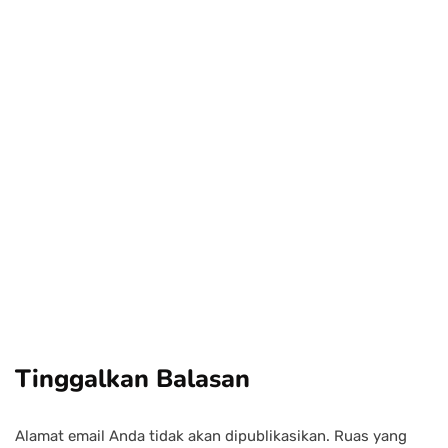
Power your team
with InHype
Add some text to explain benefits of
subscripton on your services.
Tinggalkan Balasan
Alamat email Anda tidak akan dipublikasikan.
Ruas yang