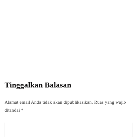
Power your team
with InHype
Add some text to explain benefits of
subscripton on your services.
Tinggalkan Balasan
Alamat email Anda tidak akan dipublikasikan.
Ruas yang wajib
ditandai
*