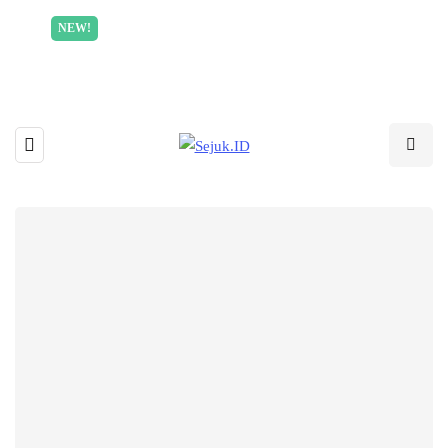
Incredible offer for our exclusive subscribers!
NEW!
Read More