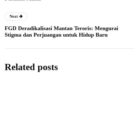
Next
FGD Deradikalisasi Mantan Teroris: Mengurai
Stigma dan Perjuangan untuk Hidup Baru
Related posts
berita
nasional
Pengusaha Muhammadiyah Konsolidasikan
Ekosistem Bisnis untuk Dorong