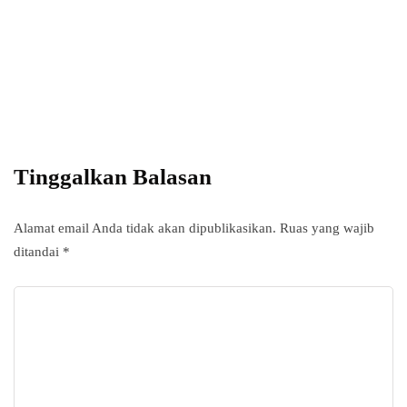
Power your team
with InHype
Add some text to explain benefits of
subscripton on your services.
Tinggalkan Balasan
Alamat email Anda tidak akan dipublikasikan.
Ruas yang wajib
ditandai
*