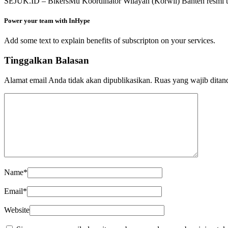
SEJUK.ID – BikersMu Koordinator Wilayah (Korwil) Banten resmi te
Power your team with InHype
Add some text to explain benefits of subscripton on your services.
Tinggalkan Balasan
Alamat email Anda tidak akan dipublikasikan.
Ruas yang wajib ditan
Name
*
Email
*
Website