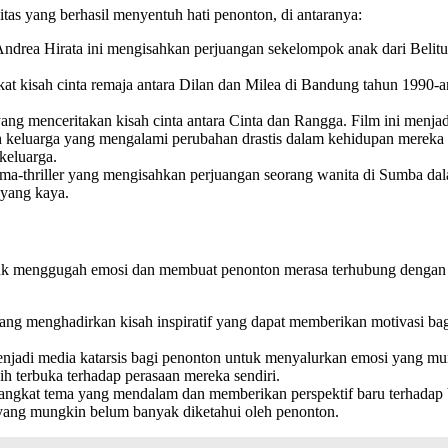
itas yang berhasil menyentuh hati penonton, di antaranya:
Andrea Hirata ini mengisahkan perjuangan sekelompok anak dari Belitu
 kisah cinta remaja antara Dilan dan Milea di Bandung tahun 1990-an.
ng menceritakan kisah cinta antara Cinta dan Rangga. Film ini menjadi
keluarga yang mengalami perubahan drastis dalam kehidupan mereka na
keluarga.
ma-thriller yang mengisahkan perjuangan seorang wanita di Sumba da
 yang kaya.
tuk menggugah emosi dan membuat penonton merasa terhubung dengan 
ng menghadirkan kisah inspiratif yang dapat memberikan motivasi bag
njadi media katarsis bagi penonton untuk menyalurkan emosi yang mu
h terbuka terhadap perasaan mereka sendiri.
angkat tema yang mendalam dan memberikan perspektif baru terhadap
 yang mungkin belum banyak diketahui oleh penonton.