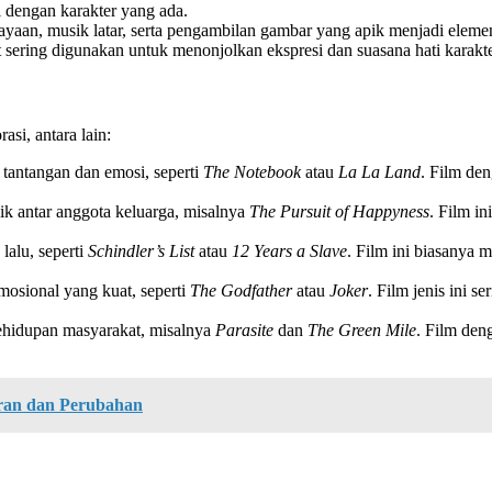
 dengan karakter yang ada.
aan, musik latar, serta pengambilan gambar yang apik menjadi elem
ering digunakan untuk menonjolkan ekspresi dan suasana hati karakte
si, antara lain:
tantangan dan emosi, seperti
The Notebook
atau
La La Land
. Film de
k antar anggota keluarga, misalnya
The Pursuit of Happyness
. Film i
lalu, seperti
Schindler’s List
atau
12 Years a Slave
. Film ini biasanya
osional yang kuat, seperti
The Godfather
atau
Joker
. Film jenis ini 
ehidupan masyarakat, misalnya
Parasite
dan
The Green Mile
. Film den
ran dan Perubahan