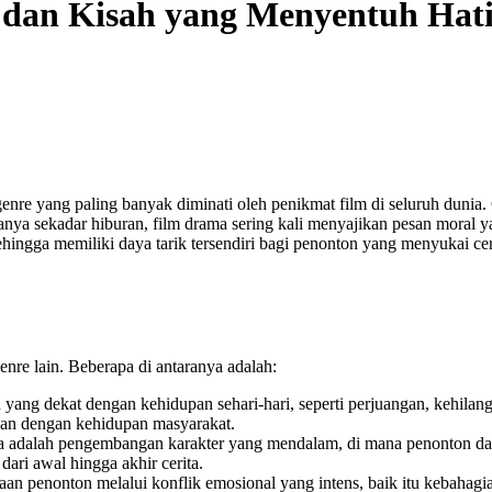
dan Kisah yang Menyentuh Hat
genre yang paling banyak diminati oleh penikmat film di seluruh dunia.
hanya sekadar hiburan, film drama sering kali menyajikan pesan mora
ehingga memiliki daya tarik tersendiri bagi penonton yang menyukai ce
nre lain. Beberapa di antaranya adalah:
ng dekat dengan kehidupan sehari-hari, seperti perjuangan, kehilang
evan dengan kehidupan masyarakat.
a adalah pengembangan karakter yang mendalam, di mana penonton da
ari awal hingga akhir cerita.
aan penonton melalui konflik emosional yang intens, baik itu kebahagi