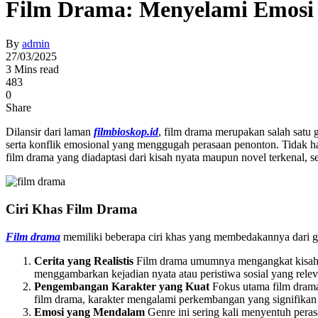
Film Drama: Menyelami Emosi 
By
admin
27/03/2025
3 Mins read
483
0
Share
Dilansir dari laman
filmbioskop.id
, film drama merupakan salah satu 
serta konflik emosional yang menggugah perasaan penonton. Tidak 
film drama yang diadaptasi dari kisah nyata maupun novel terkenal, s
Ciri Khas Film Drama
Film drama
memiliki beberapa ciri khas yang membedakannya dari ge
Cerita yang Realistis
Film drama umumnya mengangkat kisah ya
menggambarkan kejadian nyata atau peristiwa sosial yang rel
Pengembangan Karakter yang Kuat
Fokus utama film dram
film drama, karakter mengalami perkembangan yang signifikan d
Emosi yang Mendalam
Genre ini sering kali menyentuh peras