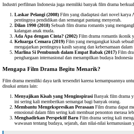
Industri perfilman Indonesia juga memiliki banyak film drama berkual
Laskar Pelangi (2008)
Film yang diadaptasi dari novel karya 
pentingnya pendidikan dan semangat pantang menyerah.
Dilan 1990 (2018)
Sebuah film drama romantis yang mengangkat
kalangan anak muda.
Ada Apa dengan Cinta? (2002)
Film drama romantis ikonik ya
Keluarga Cemara (2019)
Film yang mengangkat kisah sebuah 
mengajarkan pentingnya kasih sayang dan kebersamaan dalam 
Marlina Si Pembunuh dalam Empat Babak (2017)
Film dra
penghargaan internasional dan menampilkan budaya Indonesia
Mengapa Film Drama Begitu Menarik?
Film drama memiliki daya tarik tersendiri karena kemampuannya un
disukai antara lain:
Menyajikan Kisah yang Menginspirasi
Banyak film drama ya
ini sering kali memberikan semangat bagi banyak orang.
Membantu Mengekspresikan Perasaan
Film drama dapat me
emosional dalam film sering kali membuat penonton merasa lebi
Menghadirkan Perspektif Baru
Film drama sering kali meng
wawasan tentang budaya, sejarah, dan nilai-nilai kemanusiaan