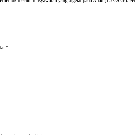
rbentuk melalui musyawarah yang digelar pada Ahad (12/7/2026). Pe
dai
*