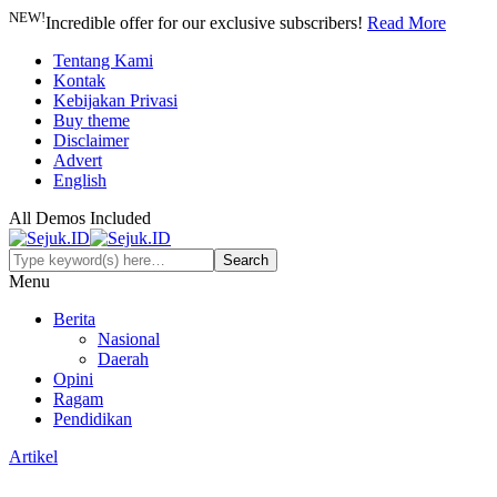
NEW!
Incredible offer for our exclusive subscribers!
Read More
Tentang Kami
Kontak
Kebijakan Privasi
Buy theme
Disclaimer
Advert
English
All Demos Included
Menu
Berita
Nasional
Daerah
Opini
Ragam
Pendidikan
Artikel