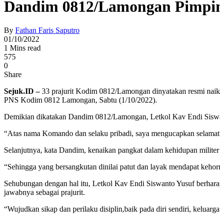
Dandim 0812/Lamongan Pimpin
By
Fathan Faris Saputro
01/10/2022
1 Mins read
575
0
Share
Sejuk.ID –
33 prajurit Kodim 0812/Lamongan dinyatakan resmi naik pa
PNS Kodim 0812 Lamongan, Sabtu (1/10/2022).
Demikian dikatakan Dandim 0812/Lamongan, Letkol Kav Endi Siswa
“Atas nama Komando dan selaku pribadi, saya mengucapkan selamat kep
Selanjutnya, kata Dandim, kenaikan pangkat dalam kehidupan militer 
“Sehingga yang bersangkutan dinilai patut dan layak mendapat keho
Sehubungan dengan hal itu, Letkol Kav Endi Siswanto Yusuf berhara
jawabnya sebagai prajurit.
“Wujudkan sikap dan perilaku disiplin,baik pada diri sendiri, kelua