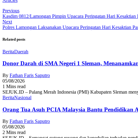
Articles
Previous
Kasdim 0812/Lamongan Pimpin Upacara Peringatan Hari Kesaktian 
Next
Polres Lamongan Laksanakan Upacara Peringatan Hari Kesaktian Pan
Related posts
Berita
Daerah
Donor Darah di SMA Negeri 1 Sleman, Menanamkan
By
Fathan Faris Saputro
05/08/2026
1 Mins read
SEJUK.ID – Palang Merah Indonesia (PMI) Kabupaten Sleman menyel
Berita
Nasional
Orang Tua Asuh PCIA Malaysia Bantu Pendidikan
By
Fathan Faris Saputro
05/08/2026
2 Mins read
SEJUK.ID – Semangat gotong royong dan kepedulian terhadap pendid