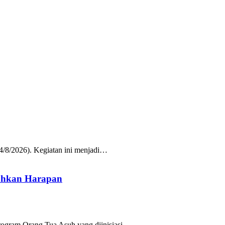
/8/2026). Kegiatan ini menjadi…
uhkan Harapan
rogram Orang Tua Asuh yang diinisiasi…