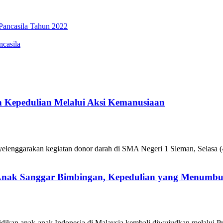
Pancasila Tahun 2022
casila
 Kepedulian Melalui Aksi Kemanusiaan
enggarakan kegiatan donor darah di SMA Negeri 1 Sleman, Selasa (4
 Anak Sanggar Bimbingan, Kepedulian yang Menumb
ikan anak-anak Indonesia di Malaysia kembali diwujudkan melalui P