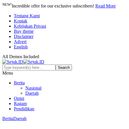
NEW!
Incredible offer for our exclusive subscribers!
Read More
Tentang Kami
Kontak
Kebijakan Privasi
Buy theme
Disclaimer
Advert
English
All Demos Included
Menu
Berita
Nasional
Daerah
Opini
Ragam
Pendidikan
Berita
Daerah