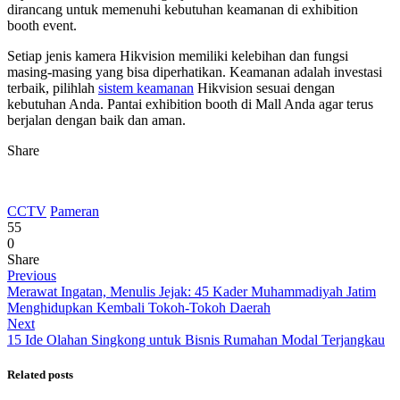
dirancang untuk memenuhi kebutuhan keamanan di exhibition
booth event.
Setiap jenis kamera Hikvision memiliki kelebihan dan fungsi
masing-masing yang bisa diperhatikan. Keamanan adalah investasi
terbaik, pilihlah
sistem keamanan
Hikvision sesuai dengan
kebutuhan Anda. Pantai exhibition booth di Mall Anda agar terus
berjalan dengan baik dan aman.
Share
CCTV
Pameran
55
0
Share
Previous
Merawat Ingatan, Menulis Jejak: 45 Kader Muhammadiyah Jatim
Menghidupkan Kembali Tokoh-Tokoh Daerah
Next
15 Ide Olahan Singkong untuk Bisnis Rumahan Modal Terjangkau
Related posts