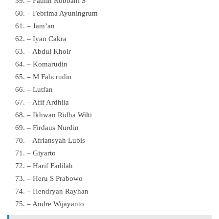
– Fathin Robbani S
– Febrima Ayuningrum
– Jam’an
– Iyan Cakra
– Abdul Khoir
– Komarudin
– M Fahcrudin
– Lutfan
– Afif Ardhila
– Ikhwan Ridha Wilti
– Firdaus Nurdin
– Afriansyah Lubis
– Giyarto
– Harif Fadilah
– Heru S Prabowo
– Hendryan Rayhan
– Andre Wijayanto