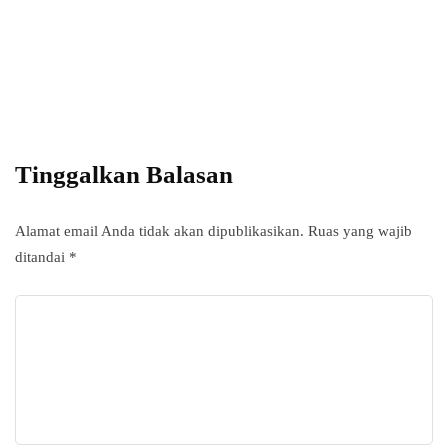
with InHype
Add some text to explain benefits of
subscripton on your services.
Tinggalkan Balasan
Alamat email Anda tidak akan dipublikasikan.
Ruas yang wajib
ditandai
*