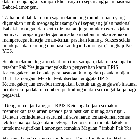
dalam mengangkut sampah khususnya di sepanjang jalan nasional
Babat-Lamongan.
“Alhamdulillah kita baru saja melaunching mobil armada yang
digunakan untuk mengangkut sampah di sepanjang jalan nasional
Babat-Lamongan dan tentu digunakan juga untuk ruas-ruas jalan
lainnya. Harapannya dengan armada tambahan ini akan semakin
mempercepat kinerja teman-teman pasukan kuning. Sukses selalu
untuk pasukan kuning dan pasukan hijau Lamongan,” ungkap Pak
YES.
Selain melaunching armada dump truk sampah, dalam kesempatan
tersebut Pak Yes juga menyaksikan penyerahan kartu BPJS
Ketenagakerjaan kepada para pasukan kuning dan pasukan hijau
DLH Lamongan. Melalui keikutsertaan anggota BPJS
Ketenagakerjaan tersebut merupakan bentuk tanggungjawab instansi
pemberi kerja dalam memberi perlindungan dan semangat kerja bagi
pegawai.
“Dengan menjadi anggota BPJS Ketenagakerjaan semakin
memberikan rasa aman kepada para pasukan kuning dan hijau.
Dengan perlindungan asuransi ini saya harap teman-teman semua
lebih semangat lagi dalam bekerja. Tentu semua ini kita lakukan
untuk mewujudkan Lamongan semakin Megilan,” imbuh Pak Yes.
Hal senada juga disampaikan Kepala Dinas Lingkungan Hidup